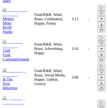
Irakli
Funk/R&B, Wind,
Motion
Brass, Celebration,
3:13
-
Meter
Happy, Funny
BGM
Studio
Funk/R&B, Wind,
Brass, Advertising,
2:16
-
Chill
Happy
Funk
CorporateSounds
Funk/R&B, Wind,
Brass, Social Media,
2:08
-
In The
Happy, Upbeat,
Now
Groovy
Infraction