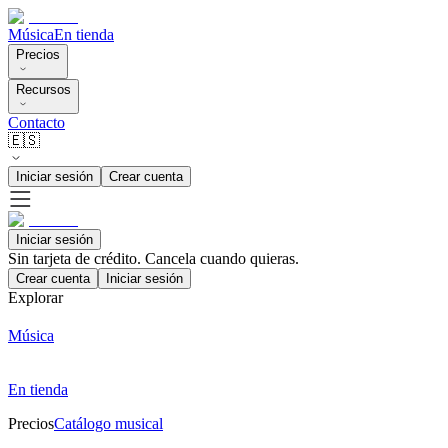
Música
En tienda
Precios
Recursos
Contacto
🇪🇸
Iniciar sesión
Crear cuenta
Iniciar sesión
Sin tarjeta de crédito. Cancela cuando quieras.
Crear cuenta
Iniciar sesión
Explorar
Música
En tienda
Precios
Catálogo musical