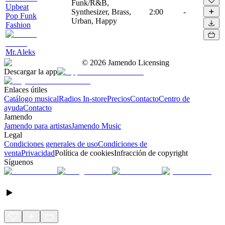
Funk/R&B,
Upbeat
Synthesizer, Brass,
2:00
-
Pop Funk
Urban, Happy
Fashion
Mr.Aleks
©
2026
Jamendo Licensing
Descargar la app
Enlaces útiles
Catálogo musical
Radios In-store
Precios
Contacto
Centro de
ayuda
Contacto
Jamendo
Jamendo para artistas
Jamendo Music
Legal
Condiciones generales de uso
Condiciones de
venta
Privacidad
Política de cookies
Infracción de copyright
Síguenos