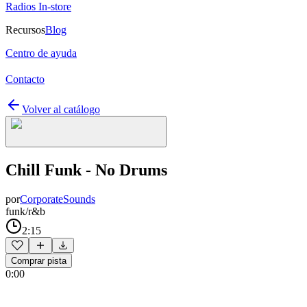
Radios In-store
Recursos
Blog
Centro de ayuda
Contacto
Volver al catálogo
Chill Funk - No Drums
por
CorporateSounds
funk/r&b
2:15
Comprar pista
0:00