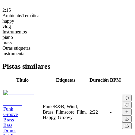
2:15
Ambiente/Temática
happy
vlog
Instrumentos
piano
brass
Otras etiquetas
instrumental
Pistas similares
Título
Etiquetas
Duración
BPM
Funk/R&B, Wind,
Funk
Brass, Filmscore, Film,
2:22
-
Groove
Happy, Groovy
Brass
Bass
Drums