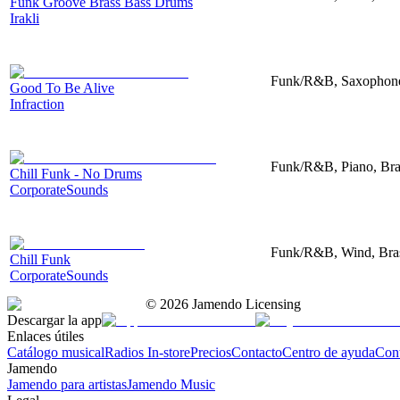
Funk Groove Brass Bass Drums
Irakli
Funk/R&B, Saxophone,
Good To Be Alive
Infraction
Funk/R&B, Piano, Bra
Chill Funk - No Drums
CorporateSounds
Funk/R&B, Wind, Bras
Chill Funk
CorporateSounds
©
2026
Jamendo Licensing
Descargar la app
Enlaces útiles
Catálogo musical
Radios In-store
Precios
Contacto
Centro de ayuda
Con
Jamendo
Jamendo para artistas
Jamendo Music