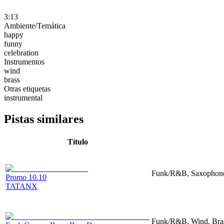
3:13
Ambiente/Temática
happy
funny
celebration
Instrumentos
wind
brass
Otras etiquetas
instrumental
Pistas similares
Título
Funk/R&B, Saxophone,
Promo 10.10
TATANX
Funk/R&B, Wind, Bras