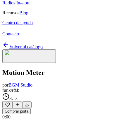
Radios In-store
Recursos
Blog
Centro de ayuda
Contacto
Volver al catálogo
Motion Meter
por
BGM Studio
funk/r&b
3:13
Comprar pista
0:00