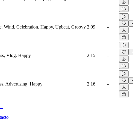
 Wind, Celebration, Happy, Upbeat, Groovy
2:09
-
ss, Vlog, Happy
2:15
-
s, Advertising, Happy
2:16
-
tacto