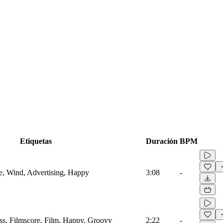
Etiquetas
Duración
BPM
 Wind, Advertising, Happy
3:08
-
s, Filmscore, Film, Happy, Groovy
2:22
-