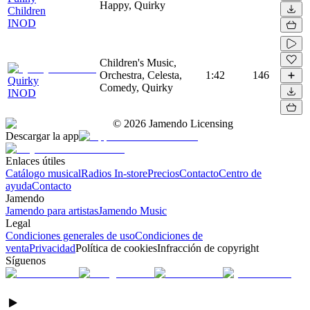
Happy, Quirky
Children
INOD
Children's Music,
Orchestra, Celesta,
1:42
146
Quirky
Comedy, Quirky
INOD
©
2026
Jamendo Licensing
Descargar la app
Enlaces útiles
Catálogo musical
Radios In-store
Precios
Contacto
Centro de
ayuda
Contacto
Jamendo
Jamendo para artistas
Jamendo Music
Legal
Condiciones generales de uso
Condiciones de
venta
Privacidad
Política de cookies
Infracción de copyright
Síguenos