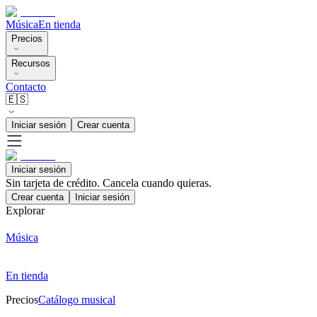
Música
En tienda
Precios
Recursos
Contacto
🇪🇸
Iniciar sesión
Crear cuenta
Iniciar sesión
Sin tarjeta de crédito. Cancela cuando quieras.
Crear cuenta
Iniciar sesión
Explorar
Música
En tienda
Precios
Catálogo musical