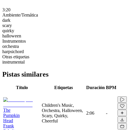
3:20
Ambiente/Temática
dark
scary
quirky
halloween
Instrumentos
orchestra
harpsichord
Otras etiquetas
instrumental
Pistas similares
Título
Etiquetas
Duración
BPM
Children's Music,
The
Orchestra, Halloween,
2:06
-
Pumpkin
Scary, Quirky,
Head
Cheerful
Frank