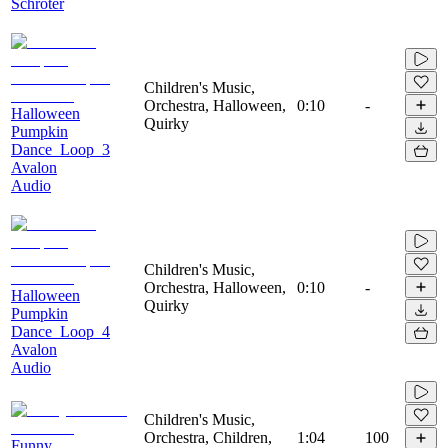
Schröter
Children's Music,
Orchestra, Halloween,
0:10
-
Halloween
Quirky
Pumpkin
Dance_Loop_3
Avalon
Audio
Children's Music,
Orchestra, Halloween,
0:10
-
Halloween
Quirky
Pumpkin
Dance_Loop_4
Avalon
Audio
Children's Music,
Orchestra, Children,
1:04
100
Funny