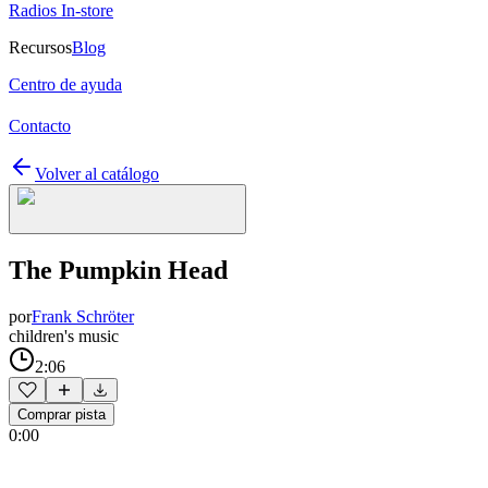
Radios In-store
Recursos
Blog
Centro de ayuda
Contacto
Volver al catálogo
The Pumpkin Head
por
Frank Schröter
children's music
2:06
Comprar pista
0:00