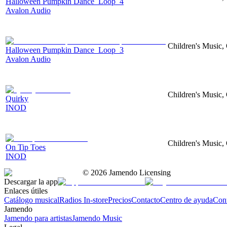
Halloween Pumpkin Dance_Loop_4
Avalon Audio
Children's Music,
Halloween Pumpkin Dance_Loop_3
Avalon Audio
Children's Music,
Quirky
INOD
Children's Music,
On Tip Toes
INOD
©
2026
Jamendo Licensing
Descargar la app
Enlaces útiles
Catálogo musical
Radios In-store
Precios
Contacto
Centro de ayuda
Con
Jamendo
Jamendo para artistas
Jamendo Music