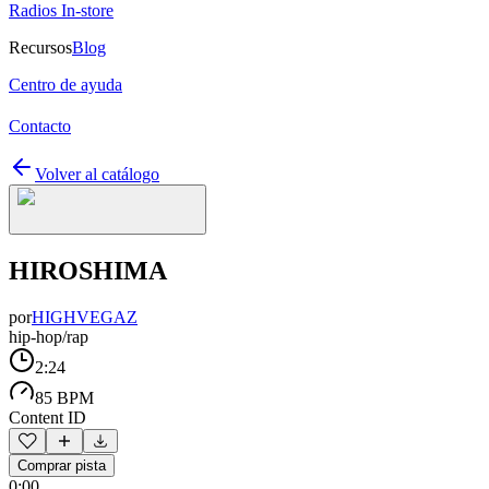
Radios In-store
Recursos
Blog
Centro de ayuda
Contacto
Volver al catálogo
HIROSHIMA
por
HIGHVEGAZ
hip-hop/rap
2:24
85 BPM
Content ID
Comprar pista
0:00