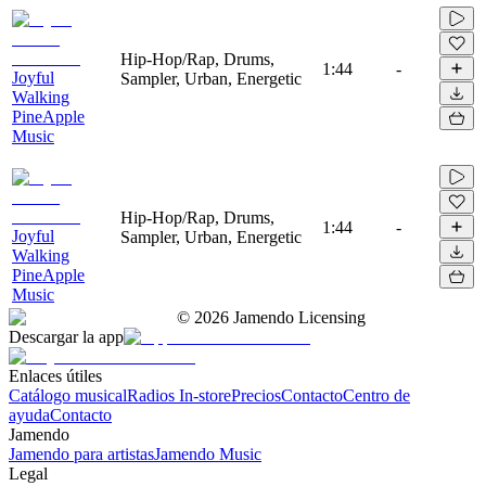
Hip-Hop/Rap, Drums,
1:44
-
Joyful
Sampler, Urban, Energetic
Walking
PineApple
Music
Hip-Hop/Rap, Drums,
1:44
-
Joyful
Sampler, Urban, Energetic
Walking
PineApple
Music
©
2026
Jamendo Licensing
Descargar la app
Enlaces útiles
Catálogo musical
Radios In-store
Precios
Contacto
Centro de
ayuda
Contacto
Jamendo
Jamendo para artistas
Jamendo Music
Legal