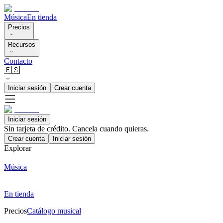
Música
En tienda
Precios
Recursos
Contacto
🇪🇸
Iniciar sesión
Crear cuenta
Iniciar sesión
Sin tarjeta de crédito. Cancela cuando quieras.
Crear cuenta
Iniciar sesión
Explorar
Música
En tienda
Precios
Catálogo musical