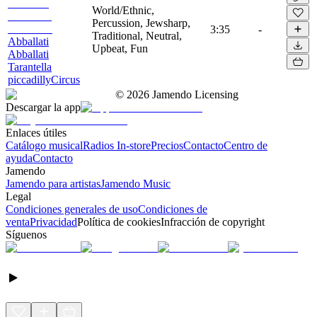
World/Ethnic,
Percussion, Jewsharp,
3:35
-
Traditional, Neutral,
Abballati
Upbeat, Fun
Abballati
Tarantella
piccadillyCircus
©
2026
Jamendo Licensing
Descargar la app
Enlaces útiles
Catálogo musical
Radios In-store
Precios
Contacto
Centro de
ayuda
Contacto
Jamendo
Jamendo para artistas
Jamendo Music
Legal
Condiciones generales de uso
Condiciones de
venta
Privacidad
Política de cookies
Infracción de copyright
Síguenos