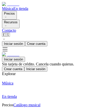
Música
En tienda
Precios
Recursos
Contacto
🇪🇸
Iniciar sesión
Crear cuenta
Iniciar sesión
Sin tarjeta de crédito. Cancela cuando quieras.
Crear cuenta
Iniciar sesión
Explorar
Música
En tienda
Precios
Catálogo musical