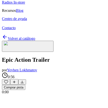
Radios In-store
Recursos
Blog
Centro de ayuda
Contacto
Volver al catálogo
Epic Action Trailer
por
Yevhen Lokhmatov
0:56
Comprar pista
0:00