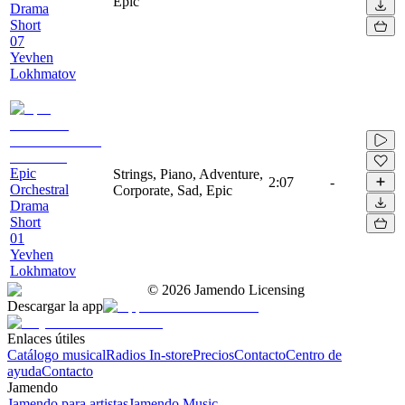
Epic
Drama
Short
07
Yevhen
Lokhmatov
Epic
Strings, Piano, Adventure,
2:07
-
Orchestral
Corporate, Sad, Epic
Drama
Short
01
Yevhen
Lokhmatov
©
2026
Jamendo Licensing
Descargar la app
Enlaces útiles
Catálogo musical
Radios In-store
Precios
Contacto
Centro de
ayuda
Contacto
Jamendo
Jamendo para artistas
Jamendo Music