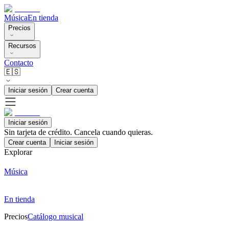
Música
En tienda
Precios
Recursos
Contacto
🇪🇸
Iniciar sesión
Crear cuenta
Iniciar sesión
Sin tarjeta de crédito. Cancela cuando quieras.
Crear cuenta
Iniciar sesión
Explorar
Música
En tienda
Precios
Catálogo musical