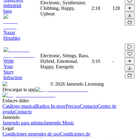
Electronic, Synthesizer,
industrial
Clubbing, Happy,
2:18
128
bass
Upbeat
Nazar
Hrushko
Electronic, Strings, Bass,
Write
Hybrid, Emotional,
3:10
-
Your
Happy, Energetic
Story
Infraction
©
2026
Jamendo Licensing
Descargar la app
Enlaces útiles
Catálogo musical
Radios In-store
Precios
Contacto
Centro de
ayuda
Contacto
Jamendo
Jamendo para artistas
Jamendo Music
Legal
Condiciones generales de uso
Condiciones de