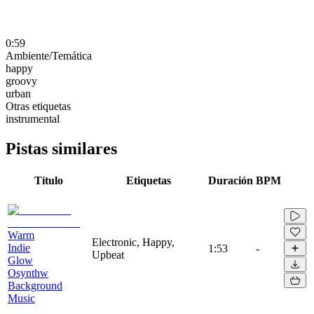
0:59
Ambiente/Temática
happy
groovy
urban
Otras etiquetas
instrumental
Pistas similares
Título
Etiquetas
Duración
BPM
Warm
Electronic, Happy,
Indie
1:53
-
Upbeat
Glow
Osynthw
Background
Music