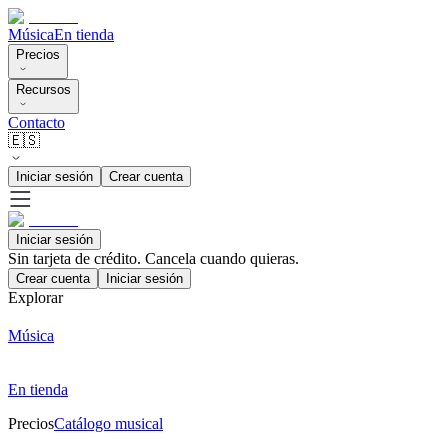
Música
En tienda
Precios
Recursos
Contacto
🇪🇸
Iniciar sesión
Crear cuenta
Iniciar sesión
Sin tarjeta de crédito. Cancela cuando quieras.
Crear cuenta
Iniciar sesión
Explorar
Música
En tienda
Precios
Catálogo musical