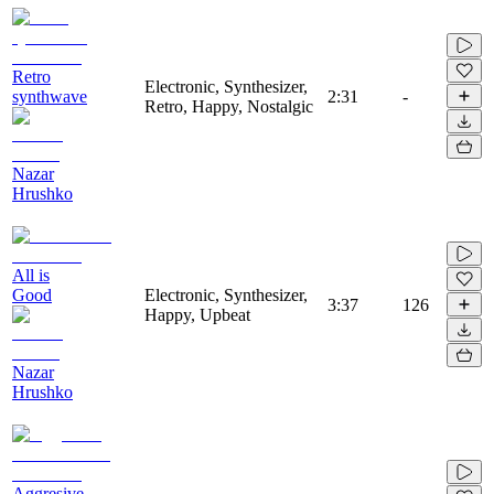
Retro
Electronic, Synthesizer,
synthwave
2:31
-
Retro, Happy, Nostalgic
Nazar
Hrushko
All is
Good
Electronic, Synthesizer,
3:37
126
Happy, Upbeat
Nazar
Hrushko
Aggresive