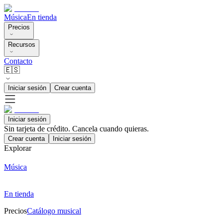
Música
En tienda
Precios
Recursos
Contacto
🇪🇸
Iniciar sesión
Crear cuenta
Iniciar sesión
Sin tarjeta de crédito. Cancela cuando quieras.
Crear cuenta
Iniciar sesión
Explorar
Música
En tienda
Precios
Catálogo musical