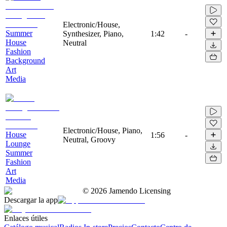
Electronic/House,
Summer
Synthesizer, Piano,
1:42
-
House
Neutral
Fashion
Background
Art
Media
Electronic/House, Piano,
House
1:56
-
Neutral, Groovy
Lounge
Summer
Fashion
Art
Media
©
2026
Jamendo Licensing
Descargar la app
Enlaces útiles