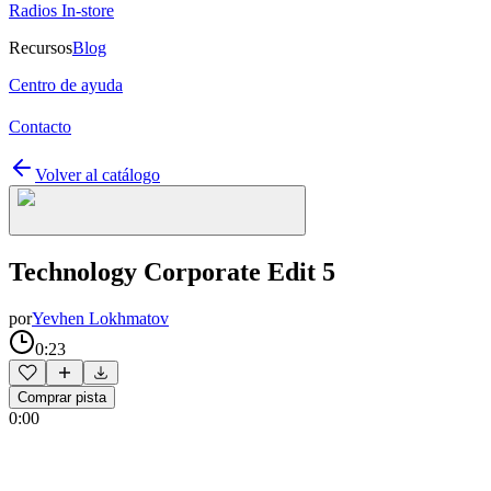
Radios In-store
Recursos
Blog
Centro de ayuda
Contacto
Volver al catálogo
Technology Corporate Edit 5
por
Yevhen Lokhmatov
0:23
Comprar pista
0:00