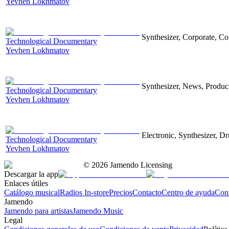
Yevhen Lokhmatov
Synthesizer, Corporate, Co
Technological Documentary
Yevhen Lokhmatov
Synthesizer, News, Producti
Technological Documentary
Yevhen Lokhmatov
Electronic, Synthesizer, D
Technological Documentary
Yevhen Lokhmatov
©
2026
Jamendo Licensing
Descargar la app
Enlaces útiles
Catálogo musical
Radios In-store
Precios
Contacto
Centro de ayuda
Con
Jamendo
Jamendo para artistas
Jamendo Music
Legal