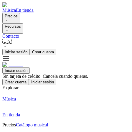
Música
En tienda
Precios
Recursos
Contacto
🇪🇸
Iniciar sesión
Crear cuenta
Iniciar sesión
Sin tarjeta de crédito. Cancela cuando quieras.
Crear cuenta
Iniciar sesión
Explorar
Música
En tienda
Precios
Catálogo musical