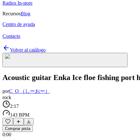
Radios In-store
Recursos
Blog
Centro de ayuda
Contacto
Volver al catálogo
Acoustic guitar Enka Ice floe fishing port
por
C_O （しーおー）
rock
2:17
143 BPM
Comprar pista
0:00