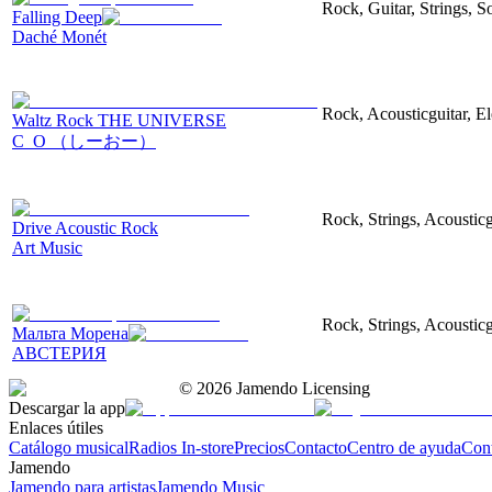
Rock, Guitar, Strings, 
Falling Deep
Daché Monét
Rock, Acousticguitar, Ele
Waltz Rock THE UNIVERSE
C_O （しーおー）
Rock, Strings, Acousticg
Drive Acoustic Rock
Art Music
Rock, Strings, Acousticg
Мальта Морена
АВСТЕРИЯ
©
2026
Jamendo Licensing
Descargar la app
Enlaces útiles
Catálogo musical
Radios In-store
Precios
Contacto
Centro de ayuda
Con
Jamendo
Jamendo para artistas
Jamendo Music