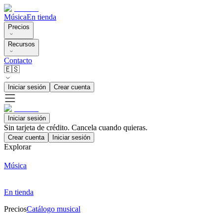
Música
En tienda
Precios
Recursos
Contacto
🇪🇸
Iniciar sesión
Crear cuenta
Iniciar sesión
Sin tarjeta de crédito. Cancela cuando quieras.
Crear cuenta
Iniciar sesión
Explorar
Música
En tienda
Precios
Catálogo musical