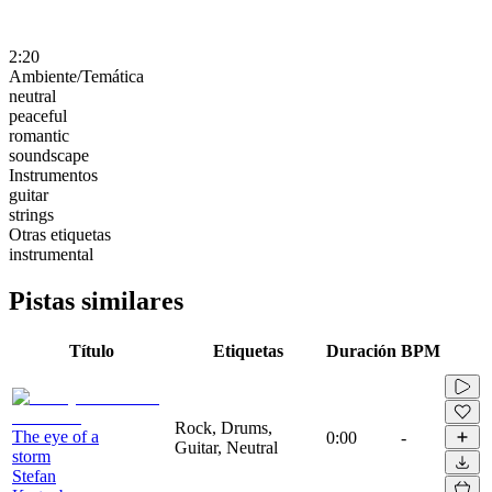
2:20
Ambiente/Temática
neutral
peaceful
romantic
soundscape
Instrumentos
guitar
strings
Otras etiquetas
instrumental
Pistas similares
Título
Etiquetas
Duración
BPM
Rock, Drums,
The eye of a
0:00
-
Guitar, Neutral
storm
Stefan