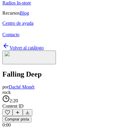
Radios In-store
Recursos
Blog
Centro de ayuda
Contacto
Volver al catálogo
Falling Deep
por
Daché Monét
rock
2:20
Content ID
Comprar pista
0:00