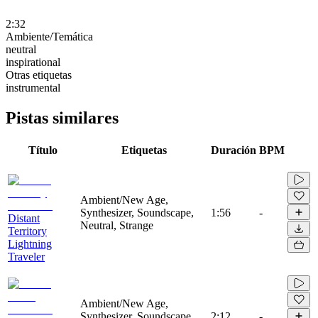
2:32
Ambiente/Temática
neutral
inspirational
Otras etiquetas
instrumental
Pistas similares
Título
Etiquetas
Duración
BPM
Ambient/New Age,
Synthesizer, Soundscape,
1:56
-
Distant
Neutral, Strange
Territory
Lightning
Traveler
Ambient/New Age,
Synthesizer, Soundscape,
2:12
-