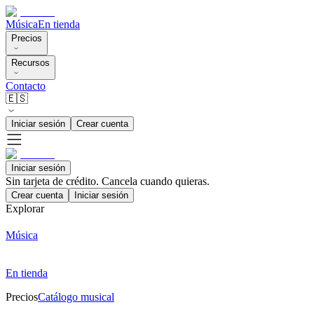
Música
En tienda
Precios
Recursos
Contacto
🇪🇸
Iniciar sesión
Crear cuenta
Iniciar sesión
Sin tarjeta de crédito. Cancela cuando quieras.
Crear cuenta
Iniciar sesión
Explorar
Música
En tienda
Precios
Catálogo musical