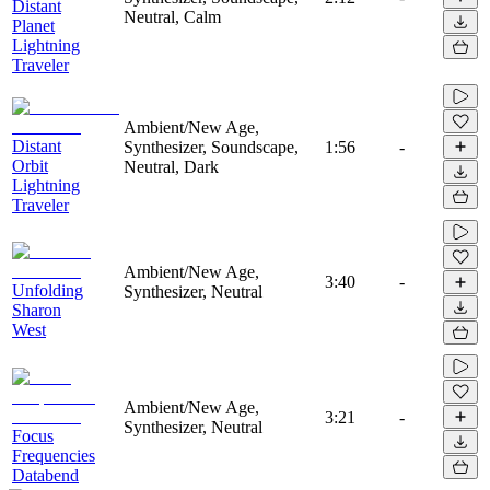
Distant
Neutral, Calm
Planet
Lightning
Traveler
Ambient/New Age,
Distant
Synthesizer, Soundscape,
1:56
-
Orbit
Neutral, Dark
Lightning
Traveler
Ambient/New Age,
3:40
-
Unfolding
Synthesizer, Neutral
Sharon
West
Ambient/New Age,
3:21
-
Synthesizer, Neutral
Focus
Frequencies
Databend