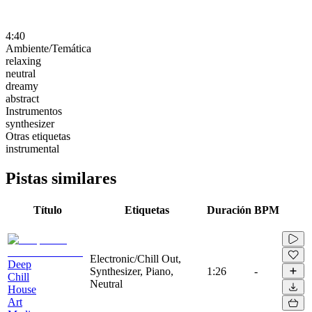
4:40
Ambiente/Temática
relaxing
neutral
dreamy
abstract
Instrumentos
synthesizer
Otras etiquetas
instrumental
Pistas similares
Título
Etiquetas
Duración
BPM
Electronic/Chill Out,
Deep
Synthesizer, Piano,
1:26
-
Chill
Neutral
House
Art