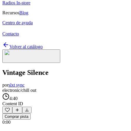
Radios In-store
Recursos
Blog
Centro de ayuda
Contacto
Volver al catálogo
Vintage Silence
por
slxt sync
electronic/chill out
4:40
Content ID
Comprar pista
0:00