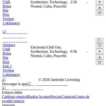
Chill
Synthesizer, Technology,
2:56
-
Relax
Neutral, Calm, Peaceful
Hip
Hop
Yevhen
Lokhmatov
Abstract
Electronic/Chill Out,
Chill
Synthesizer, Technology,
0:36
-
Relax
Neutral, Calm, Peaceful
Hip
Hop
Edit 2
Yevhen
Lokhmatov
©
2026
Jamendo Licensing
Descargar la app
Enlaces útiles
Catálogo musical
Radios In-store
Precios
Contacto
Centro de
ayuda
Contacto
Jamendo