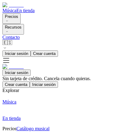
Música
En tienda
Precios
Recursos
Contacto
🇪🇸
Iniciar sesión
Crear cuenta
Iniciar sesión
Sin tarjeta de crédito. Cancela cuando quieras.
Crear cuenta
Iniciar sesión
Explorar
Música
En tienda
Precios
Catálogo musical