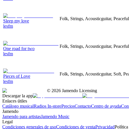
Folk, Strings, Acousticguitar, Peaceful
Sleep my love
lesfm
Folk, Strings, Acousticguitar, Peaceful
One road for two
lesfm
Folk, Strings, Acousticguitar, Soft, Pe
Pieces of Love
lesfm
©
2026
Jamendo Licensing
Descargar la app
Enlaces útiles
Catálogo musical
Radios In-store
Precios
Contacto
Centro de ayuda
Con
Jamendo
Jamendo para artistas
Jamendo Music
Legal
Condiciones generales de uso
Condiciones de venta
Privacidad
Política