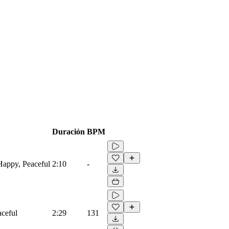
Duración
BPM
 Happy, Peaceful
2:10
-
aceful
2:29
131