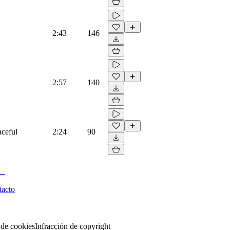
2:43
146
2:57
140
aceful
2:24
90
tacto
 de cookies
Infracción de copyright