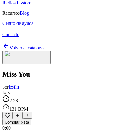
Radios In-store
Recursos
Blog
Centro de ayuda
Contacto
Volver al catálogo
Miss You
por
lesfm
folk
2:28
131 BPM
Comprar pista
0:00