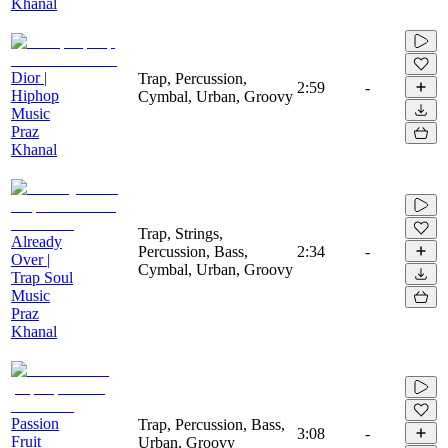
Khanal
Dior |
Trap, Percussion,
2:59
-
Hiphop
Cymbal, Urban, Groovy
Music
Praz
Khanal
Trap, Strings,
Already
Percussion, Bass,
2:34
-
Over |
Cymbal, Urban, Groovy
Trap Soul
Music
Praz
Khanal
Passion
Trap, Percussion, Bass,
3:08
-
Fruit
Urban, Groovy