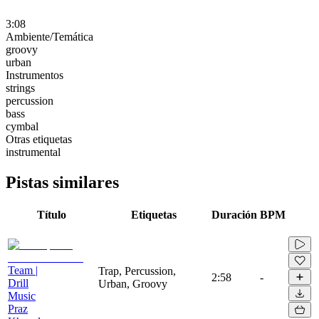
3:08
Ambiente/Temática
groovy
urban
Instrumentos
strings
percussion
bass
cymbal
Otras etiquetas
instrumental
Pistas similares
Título
Etiquetas
Duración
BPM
Team |
Trap, Percussion,
2:58
-
Drill
Urban, Groovy
Music
Praz