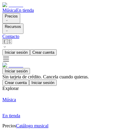
Música
En tienda
Precios
Recursos
Contacto
🇪🇸
Iniciar sesión
Crear cuenta
Iniciar sesión
Sin tarjeta de crédito. Cancela cuando quieras.
Crear cuenta
Iniciar sesión
Explorar
Música
En tienda
Precios
Catálogo musical