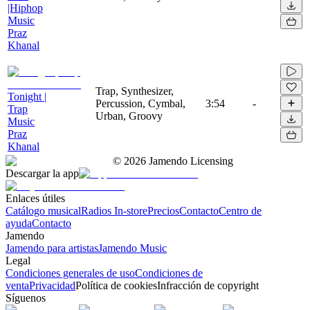
|Hiphop
Music
Praz
Khanal
Trap, Synthesizer,
Tonight |
Percussion, Cymbal,
3:54
-
Trap
Urban, Groovy
Music
Praz
Khanal
©
2026
Jamendo Licensing
Descargar la app
Enlaces útiles
Catálogo musical
Radios In-store
Precios
Contacto
Centro de
ayuda
Contacto
Jamendo
Jamendo para artistas
Jamendo Music
Legal
Condiciones generales de uso
Condiciones de
venta
Privacidad
Política de cookies
Infracción de copyright
Síguenos