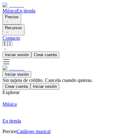
Música
En tienda
Precios
Recursos
Contacto
🇪🇸
Iniciar sesión
Crear cuenta
Iniciar sesión
Sin tarjeta de crédito. Cancela cuando quieras.
Crear cuenta
Iniciar sesión
Explorar
Música
En tienda
Precios
Catálogo musical