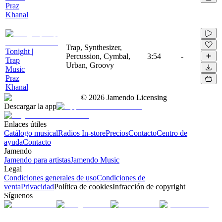
Praz
Khanal
Trap, Synthesizer,
Tonight |
Percussion, Cymbal,
3:54
-
Trap
Urban, Groovy
Music
Praz
Khanal
©
2026
Jamendo Licensing
Descargar la app
Enlaces útiles
Catálogo musical
Radios In-store
Precios
Contacto
Centro de
ayuda
Contacto
Jamendo
Jamendo para artistas
Jamendo Music
Legal
Condiciones generales de uso
Condiciones de
venta
Privacidad
Política de cookies
Infracción de copyright
Síguenos