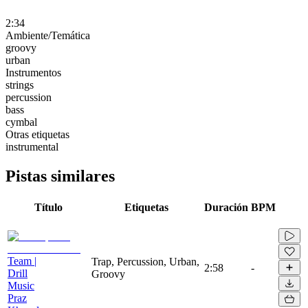
2:34
Ambiente/Temática
groovy
urban
Instrumentos
strings
percussion
bass
cymbal
Otras etiquetas
instrumental
Pistas similares
Título
Etiquetas
Duración
BPM
Team |
Trap, Percussion, Urban,
2:58
-
Drill
Groovy
Music
Praz