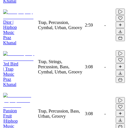
Khanal
Dior |
Trap, Percussion,
2:59
-
Hiphop
Cymbal, Urban, Groovy
Music
Praz
Khanal
Trap, Strings,
3rd Bird
Percussion, Bass,
3:08
-
| Trap
Cymbal, Urban, Groovy
Music
Praz
Khanal
Passion
Trap, Percussion, Bass,
3:08
-
Fruit
Urban, Groovy
|Hiphop
Music