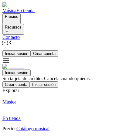
Música
En tienda
Precios
Recursos
Contacto
🇪🇸
Iniciar sesión
Crear cuenta
Iniciar sesión
Sin tarjeta de crédito. Cancela cuando quieras.
Crear cuenta
Iniciar sesión
Explorar
Música
En tienda
Precios
Catálogo musical