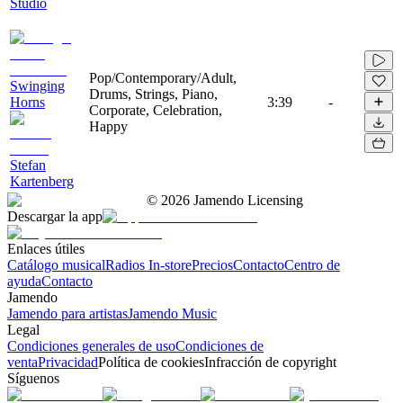
Studio
Pop/Contemporary/Adult,
Swinging
Drums, Strings, Piano,
Horns
3:39
-
Corporate, Celebration,
Happy
Stefan
Kartenberg
©
2026
Jamendo Licensing
Descargar la app
Enlaces útiles
Catálogo musical
Radios In-store
Precios
Contacto
Centro de
ayuda
Contacto
Jamendo
Jamendo para artistas
Jamendo Music
Legal
Condiciones generales de uso
Condiciones de
venta
Privacidad
Política de cookies
Infracción de copyright
Síguenos