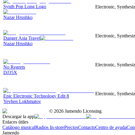
Synth Pop Long Logo
Electronic, Synthesi
Nazar Hrushko
Electronic, Synthesi
Danger Asia Travel
Nazar Hrushko
Electronic, Synthesiz
No Regrets
DJ35X
Electronic, Synthesiz
Epic Electronic Technology Edit 8
Yevhen Lokhmatov
©
2026
Jamendo Licensing
Descargar la app
Enlaces útiles
Catálogo musical
Radios In-store
Precios
Contacto
Centro de ayuda
Con
Jamendo