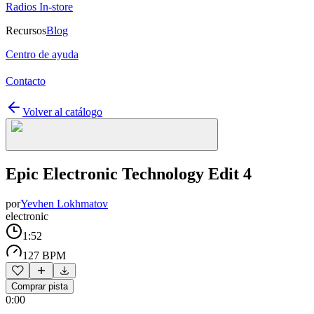
Radios In-store
Recursos
Blog
Centro de ayuda
Contacto
Volver al catálogo
Epic Electronic Technology Edit 4
por
Yevhen Lokhmatov
electronic
1:52
127 BPM
Comprar pista
0:00