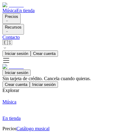
Música
En tienda
Precios
Recursos
Contacto
🇪🇸
Iniciar sesión
Crear cuenta
Iniciar sesión
Sin tarjeta de crédito. Cancela cuando quieras.
Crear cuenta
Iniciar sesión
Explorar
Música
En tienda
Precios
Catálogo musical