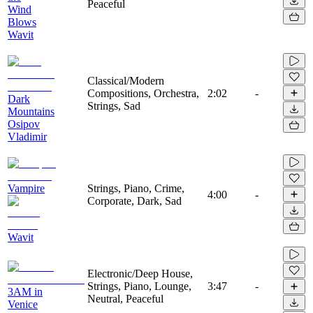
Peaceful
Wind
Blows
Wavit
Classical/Modern
Compositions, Orchestra,
2:02
-
Dark
Strings, Sad
Mountains
Osipov
Vladimir
Vampire
Strings, Piano, Crime,
4:00
-
Corporate, Dark, Sad
Wavit
Electronic/Deep House,
Strings, Piano, Lounge,
3:47
-
3AM in
Neutral, Peaceful
Venice