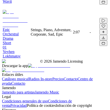
Wavit
Epic
Strings, Piano, Adventure,
2:07
-
Orchestral
Corporate, Sad, Epic
Drama
Short
01
Yevhen
Lokhmatov
©
2026
Jamendo Licensing
Descargar la app
Enlaces útiles
Catálogo musical
Radios In-store
Precios
Contacto
Centro de
ayuda
Contacto
Jamendo
Jamendo para artistas
Jamendo Music
Legal
Condiciones generales de uso
Condiciones de
venta
Privacidad
Política de cookies
Infracción de copyright
Síguenos