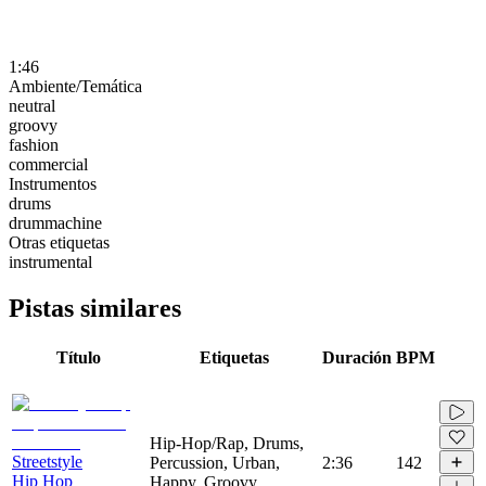
1:46
Ambiente/Temática
neutral
groovy
fashion
commercial
Instrumentos
drums
drummachine
Otras etiquetas
instrumental
Pistas similares
Título
Etiquetas
Duración
BPM
Hip-Hop/Rap, Drums,
Streetstyle
Percussion, Urban,
2:36
142
Hip Hop
Happy, Groovy