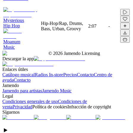
Mysterious
Hip-Hop/Rap, Drums,
Hip Hop
2:07
-
Bass, Urban, Groovy
Moanum
Music
©
2026
Jamendo Licensing
Descargar la app
Enlaces útiles
Catálogo musical
Radios In-store
Precios
Contacto
Centro de
ayuda
Contacto
Jamendo
Jamendo para artistas
Jamendo Music
Legal
Condiciones generales de uso
Condiciones de
venta
Privacidad
Política de cookies
Infracción de copyright
Síguenos