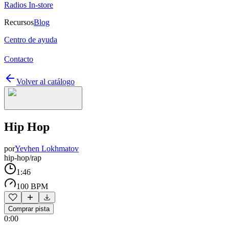
Radios In-store
Recursos
Blog
Centro de ayuda
Contacto
Volver al catálogo
Hip Hop
por
Yevhen Lokhmatov
hip-hop/rap
1:46
100 BPM
Comprar pista
0:00