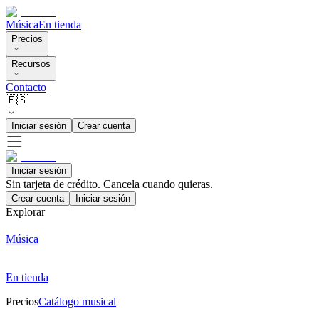
Música
En tienda
Precios
Recursos
Contacto
🇪🇸
Iniciar sesión
Crear cuenta
Iniciar sesión
Sin tarjeta de crédito. Cancela cuando quieras.
Crear cuenta
Iniciar sesión
Explorar
Música
En tienda
Precios
Catálogo musical