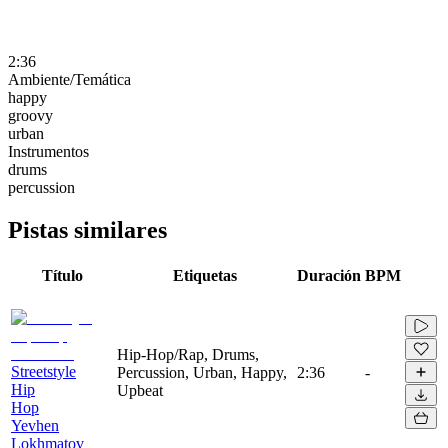
2:36
Ambiente/Temática
happy
groovy
urban
Instrumentos
drums
percussion
Pistas similares
Título
Etiquetas
Duración
BPM
Hip-Hop/Rap, Drums,
Streetstyle
Percussion, Urban, Happy,
2:36
-
Hip
Upbeat
Hop
Yevhen
Lokhmatov