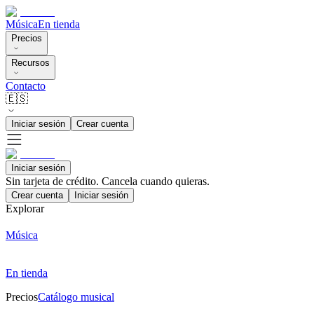
Música
En tienda
Precios
Recursos
Contacto
🇪🇸
Iniciar sesión
Crear cuenta
Iniciar sesión
Sin tarjeta de crédito. Cancela cuando quieras.
Crear cuenta
Iniciar sesión
Explorar
Música
En tienda
Precios
Catálogo musical