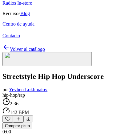
Radios In-store
Recursos
Blog
Centro de ayuda
Contacto
Volver al catálogo
Streetstyle Hip Hop Underscore
por
Yevhen Lokhmatov
hip-hop/rap
2:36
142 BPM
Comprar pista
0:00