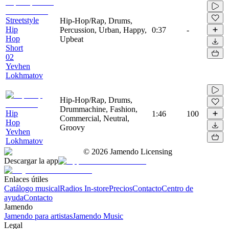
Streetstyle
Hip-Hop/Rap, Drums,
Hip
Percussion, Urban, Happy,
0:37
-
Hop
Upbeat
Short
02
Yevhen
Lokhmatov
Hip-Hop/Rap, Drums,
Drummachine, Fashion,
Hip
1:46
100
Commercial, Neutral,
Hop
Groovy
Yevhen
Lokhmatov
©
2026
Jamendo Licensing
Descargar la app
Enlaces útiles
Catálogo musical
Radios In-store
Precios
Contacto
Centro de
ayuda
Contacto
Jamendo
Jamendo para artistas
Jamendo Music
Legal