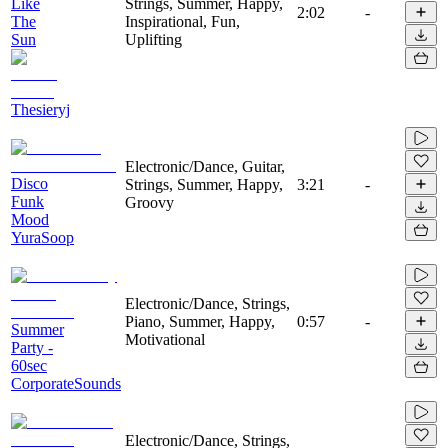
Like
Strings, Summer, Happy,
2:02
-
The
Inspirational, Fun,
Sun
Uplifting
Thesieryj
Electronic/Dance, Guitar,
Disco
Strings, Summer, Happy,
3:21
-
Funk
Groovy
Mood
YuraSoop
Electronic/Dance, Strings,
Piano, Summer, Happy,
0:57
-
Summer
Motivational
Party -
60sec
CorporateSounds
Electronic/Dance, Strings,