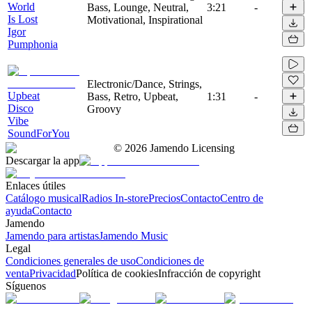
World
Bass, Lounge, Neutral,
3:21
-
Is Lost
Motivational, Inspirational
Igor
Pumphonia
Electronic/Dance, Strings,
Upbeat
Bass, Retro, Upbeat,
1:31
-
Disco
Groovy
Vibe
SoundForYou
©
2026
Jamendo Licensing
Descargar la app
Enlaces útiles
Catálogo musical
Radios In-store
Precios
Contacto
Centro de
ayuda
Contacto
Jamendo
Jamendo para artistas
Jamendo Music
Legal
Condiciones generales de uso
Condiciones de
venta
Privacidad
Política de cookies
Infracción de copyright
Síguenos