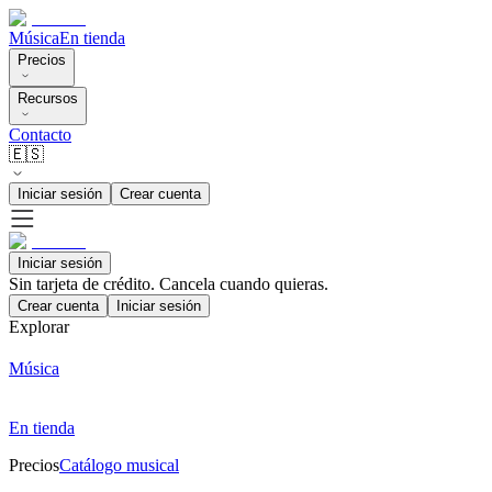
Música
En tienda
Precios
Recursos
Contacto
🇪🇸
Iniciar sesión
Crear cuenta
Iniciar sesión
Sin tarjeta de crédito. Cancela cuando quieras.
Crear cuenta
Iniciar sesión
Explorar
Música
En tienda
Precios
Catálogo musical