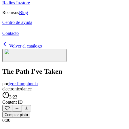
Radios In-store
Recursos
Blog
Centro de ayuda
Contacto
Volver al catálogo
The Path I've Taken
por
Igor Pumphonia
electronic/dance
3:23
Content ID
Comprar pista
0:00