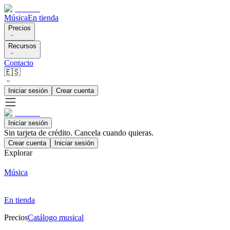
Música
En tienda
Precios
Recursos
Contacto
🇪🇸
Iniciar sesión
Crear cuenta
Iniciar sesión
Sin tarjeta de crédito. Cancela cuando quieras.
Crear cuenta
Iniciar sesión
Explorar
Música
En tienda
Precios
Catálogo musical