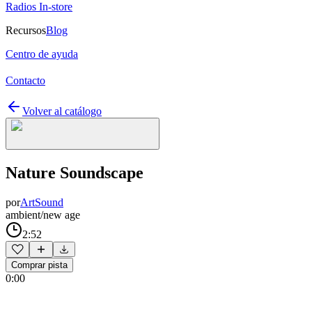
Radios In-store
Recursos
Blog
Centro de ayuda
Contacto
Volver al catálogo
Nature Soundscape
por
ArtSound
ambient/new age
2:52
Comprar pista
0:00