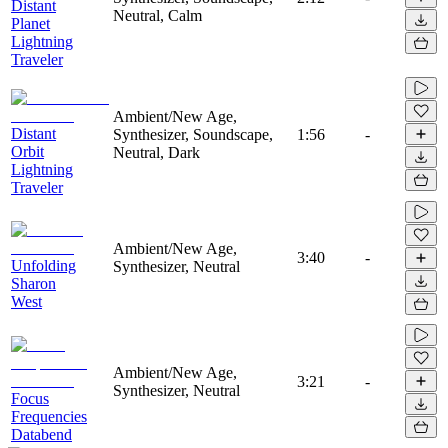
Distant
Neutral, Calm
Planet
Lightning
Traveler
Ambient/New Age,
Distant
Synthesizer, Soundscape,
1:56
-
Orbit
Neutral, Dark
Lightning
Traveler
Ambient/New Age,
3:40
-
Unfolding
Synthesizer, Neutral
Sharon
West
Ambient/New Age,
3:21
-
Synthesizer, Neutral
Focus
Frequencies
Databend