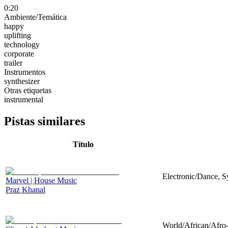
0:20
Ambiente/Temática
happy
uplifting
technology
corporate
trailer
Instrumentos
synthesizer
Otras etiquetas
instrumental
Pistas similares
Título
Electronic/Dance, Sy
Marvel | House Music
Praz Khanal
World/African/Afro-