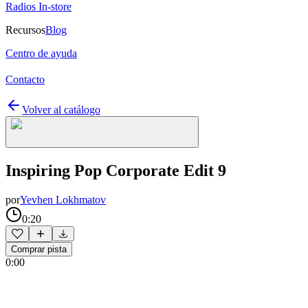
Radios In-store
Recursos
Blog
Centro de ayuda
Contacto
Volver al catálogo
Inspiring Pop Corporate Edit 9
por
Yevhen Lokhmatov
0:20
Comprar pista
0:00