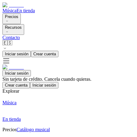
Música
En tienda
Precios
Recursos
Contacto
🇪🇸
Iniciar sesión
Crear cuenta
Iniciar sesión
Sin tarjeta de crédito. Cancela cuando quieras.
Crear cuenta
Iniciar sesión
Explorar
Música
En tienda
Precios
Catálogo musical