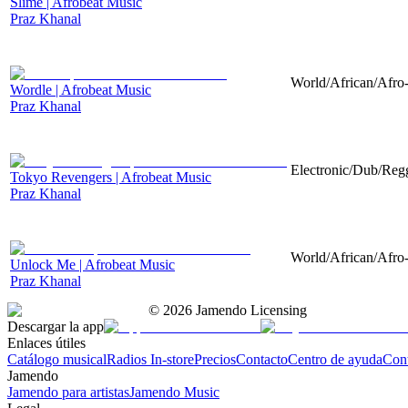
Slime | Afrobeat Music
Praz Khanal
World/African/Afro-
Wordle | Afrobeat Music
Praz Khanal
Electronic/Dub/Regg
Tokyo Revengers | Afrobeat Music
Praz Khanal
World/African/Afro-
Unlock Me | Afrobeat Music
Praz Khanal
©
2026
Jamendo Licensing
Descargar la app
Enlaces útiles
Catálogo musical
Radios In-store
Precios
Contacto
Centro de ayuda
Con
Jamendo
Jamendo para artistas
Jamendo Music