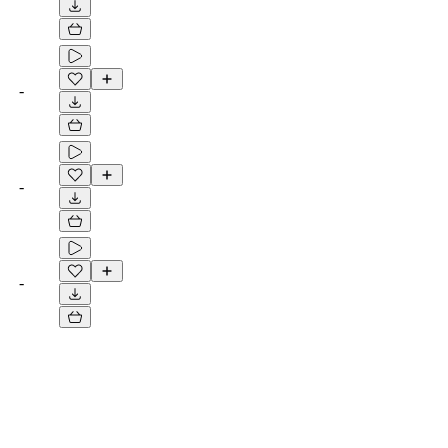
-
-
-