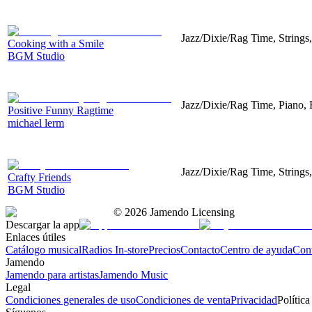
Jazz/Dixie/Rag Time, Strings
Cooking with a Smile
BGM Studio
Jazz/Dixie/Rag Time, Piano,
Positive Funny Ragtime
michael lerm
Jazz/Dixie/Rag Time, Strings
Crafty Friends
BGM Studio
©
2026
Jamendo Licensing
Descargar la app
Enlaces útiles
Catálogo musical
Radios In-store
Precios
Contacto
Centro de ayuda
Con
Jamendo
Jamendo para artistas
Jamendo Music
Legal
Condiciones generales de uso
Condiciones de venta
Privacidad
Política