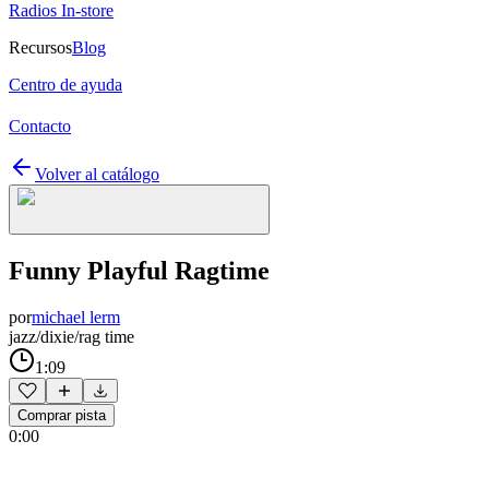
Radios In-store
Recursos
Blog
Centro de ayuda
Contacto
Volver al catálogo
Funny Playful Ragtime
por
michael lerm
jazz/dixie/rag time
1:09
Comprar pista
0:00