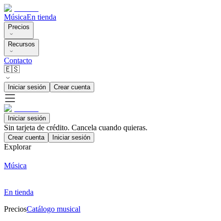
Música
En tienda
Precios
Recursos
Contacto
🇪🇸
Iniciar sesión
Crear cuenta
Iniciar sesión
Sin tarjeta de crédito. Cancela cuando quieras.
Crear cuenta
Iniciar sesión
Explorar
Música
En tienda
Precios
Catálogo musical