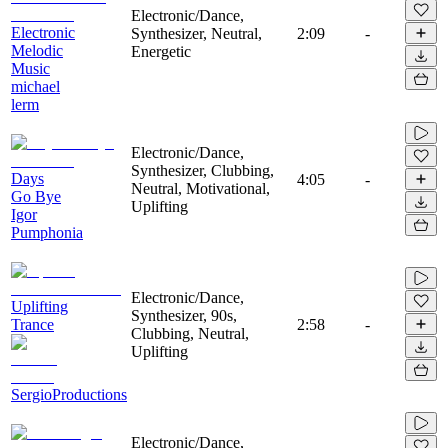
Electronic/Dance,
Electronic
Synthesizer, Neutral,
2:09
-
Melodic
Energetic
Music
michael
lerm
Electronic/Dance,
Synthesizer, Clubbing,
Days
4:05
-
Neutral, Motivational,
Go Bye
Uplifting
Igor
Pumphonia
Electronic/Dance,
Uplifting
Synthesizer, 90s,
Trance
2:58
-
Clubbing, Neutral,
Uplifting
SergioProductions
Electronic/Dance,