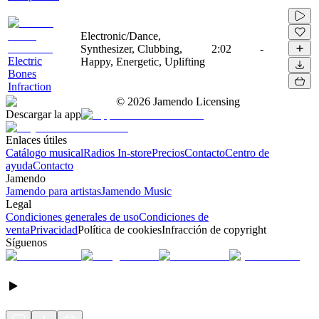
Electronic/Dance,
Synthesizer, Clubbing,
2:02
-
Electric
Happy, Energetic, Uplifting
Bones
Infraction
©
2026
Jamendo Licensing
Descargar la app
Enlaces útiles
Catálogo musical
Radios In-store
Precios
Contacto
Centro de
ayuda
Contacto
Jamendo
Jamendo para artistas
Jamendo Music
Legal
Condiciones generales de uso
Condiciones de
venta
Privacidad
Política de cookies
Infracción de copyright
Síguenos