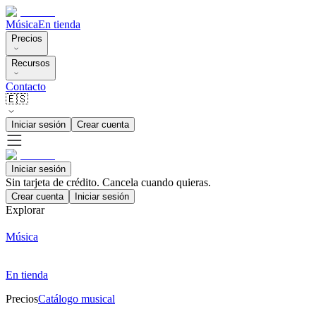
Música
En tienda
Precios
Recursos
Contacto
🇪🇸
Iniciar sesión
Crear cuenta
Iniciar sesión
Sin tarjeta de crédito. Cancela cuando quieras.
Crear cuenta
Iniciar sesión
Explorar
Música
En tienda
Precios
Catálogo musical