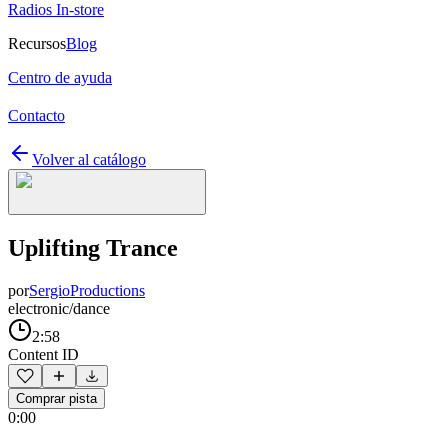
Radios In-store
Recursos
Blog
Centro de ayuda
Contacto
Volver al catálogo
Uplifting Trance
por
SergioProductions
electronic/dance
2:58
Content ID
Comprar pista
0:00