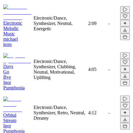
Electronic/Dance,
Electronic
Synthesizer, Neutral,
2:09
-
Melodic
Energetic
Music
michael
lerm
Electronic/Dance,
Days
Synthesizer, Clubbing,
4:05
-
Go
Neutral, Motivational,
Bye
Uplifting
Igor
Pumphonia
Electronic/Dance,
Synthesizer, Retro, Neutral,
4:12
-
Orbital
Dreamy
Stream
Igor
Pumphonia