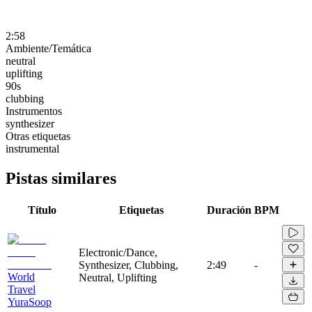
2:58
Ambiente/Temática
neutral
uplifting
90s
clubbing
Instrumentos
synthesizer
Otras etiquetas
instrumental
Pistas similares
Título
Etiquetas
Duración
BPM
Electronic/Dance,
Synthesizer, Clubbing,
2:49
-
World
Neutral, Uplifting
Travel
YuraSoop