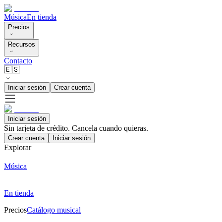
Música
En tienda
Precios
Recursos
Contacto
🇪🇸
Iniciar sesión
Crear cuenta
Iniciar sesión
Sin tarjeta de crédito. Cancela cuando quieras.
Crear cuenta
Iniciar sesión
Explorar
Música
En tienda
Precios
Catálogo musical