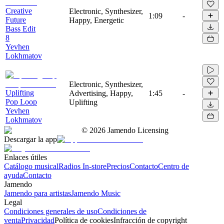
Creative
Electronic, Synthesizer,
1:09
-
Future
Happy, Energetic
Bass Edit
8
Yevhen
Lokhmatov
Electronic, Synthesizer,
Uplifting
Advertising, Happy,
1:45
-
Pop Loop
Uplifting
Yevhen
Lokhmatov
©
2026
Jamendo Licensing
Descargar la app
Enlaces útiles
Catálogo musical
Radios In-store
Precios
Contacto
Centro de
ayuda
Contacto
Jamendo
Jamendo para artistas
Jamendo Music
Legal
Condiciones generales de uso
Condiciones de
venta
Privacidad
Política de cookies
Infracción de copyright