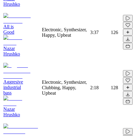
Hrushko
All is
Electronic, Synthesizer,
Good
3:37
126
Happy, Upbeat
Nazar
Hrushko
Aggresive
Electronic, Synthesizer,
industrial
Clubbing, Happy,
2:18
128
bass
Upbeat
Nazar
Hrushko