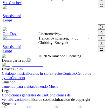
Vs. Crusher)
Speedsound
Loops
One Day
Electronic/Psy-
Trance, Synthesizer,
7:33
-
Clubbing, Energetic
Speedsound
Loops
©
2026
Jamendo Licensing
Descargar la app
Enlaces útiles
Catálogo musical
Radios In-store
Precios
Contacto
Centro de
ayuda
Contacto
Jamendo
Jamendo para artistas
Jamendo Music
Legal
Condiciones generales de uso
Condiciones de
venta
Privacidad
Política de cookies
Infracción de copyright
Síguenos