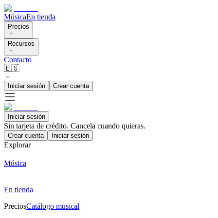
Música
En tienda
Precios
Recursos
Contacto
🇪🇸
Iniciar sesión
Crear cuenta
Iniciar sesión
Sin tarjeta de crédito. Cancela cuando quieras.
Crear cuenta
Iniciar sesión
Explorar
Música
En tienda
Precios
Catálogo musical