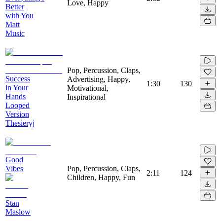
Love, Happy
Better
with You
Matt
Music
Pop, Percussion, Claps,
Success
Advertising, Happy,
1:30
130
in Your
Motivational,
Hands
Inspirational
Looped
Version
Thesieryj
Good
Vibes
Pop, Percussion, Claps,
2:11
124
Children, Happy, Fun
Stan
Maslow