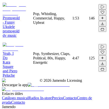
Pop, Whistling,
Promogold
Commercial, Happy,
1:53
146
- Funny
Upbeat
Ukulele
promogold
dv music
Yeah, I
Pop, Synthesizer, Claps,
Do
Political, 80s, Happy,
4:47
125
Kara
Energetic
Square
and Piero
Peluche
©
2026
Jamendo Licensing
Descargar la app
Enlaces útiles
Catálogo musical
Radios In-store
Precios
Contacto
Centro de
ayuda
Contacto
Jamendo