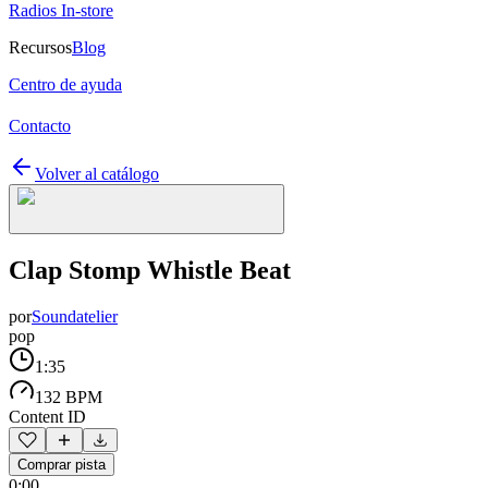
Radios In-store
Recursos
Blog
Centro de ayuda
Contacto
Volver al catálogo
Clap Stomp Whistle Beat
por
Soundatelier
pop
1:35
132 BPM
Content ID
Comprar pista
0:00