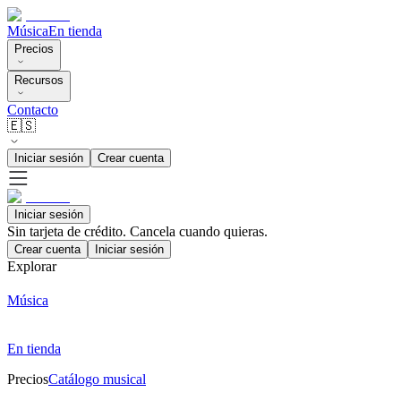
Música
En tienda
Precios
Recursos
Contacto
🇪🇸
Iniciar sesión
Crear cuenta
Iniciar sesión
Sin tarjeta de crédito. Cancela cuando quieras.
Crear cuenta
Iniciar sesión
Explorar
Música
En tienda
Precios
Catálogo musical