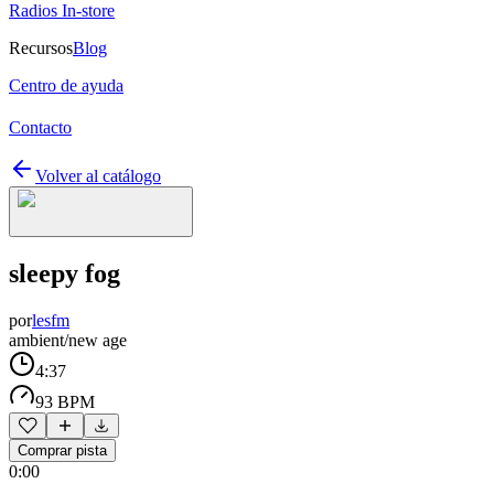
Radios In-store
Recursos
Blog
Centro de ayuda
Contacto
Volver al catálogo
sleepy fog
por
lesfm
ambient/new age
4:37
93 BPM
Comprar pista
0:00