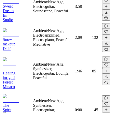
Ambient/New Age,
Sweet
Electricguitar,
3:58
-
Dream
Soundscape, Peaceful
En-
Studio
Ambient/New Age,
Electroamplified,
2:09
132
Snow
Electricpiano, Peaceful,
makeup
Meditative
D'elf
Ambient/New Age,
Synthesizer,
1:46
85
Healing,
Electricguitar, Lounge,
image 2
Peaceful
Forest
Minaco
Ambient/New Age,
The
Synthesizer,
Spirit
Electricguitar,
0:00
145