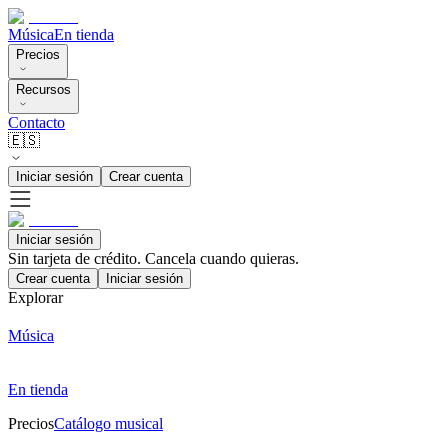
Música
En tienda
Precios
Recursos
Contacto
🇪🇸
Iniciar sesión
Crear cuenta
Iniciar sesión
Sin tarjeta de crédito. Cancela cuando quieras.
Crear cuenta
Iniciar sesión
Explorar
Música
En tienda
Precios
Catálogo musical