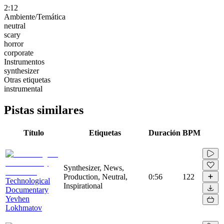
2:12
Ambiente/Temática
neutral
scary
horror
corporate
Instrumentos
synthesizer
Otras etiquetas
instrumental
Pistas similares
Título
Etiquetas
Duración
BPM
Synthesizer, News,
Production, Neutral,
0:56
122
Technological
Inspirational
Documentary
Yevhen
Lokhmatov