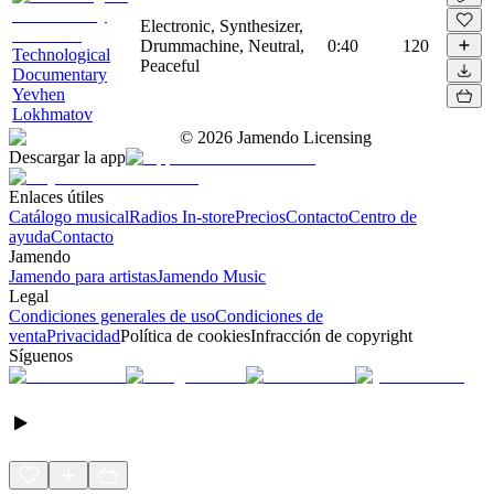
Electronic, Synthesizer,
Drummachine, Neutral,
0:40
120
Technological
Peaceful
Documentary
Yevhen
Lokhmatov
©
2026
Jamendo Licensing
Descargar la app
Enlaces útiles
Catálogo musical
Radios In-store
Precios
Contacto
Centro de
ayuda
Contacto
Jamendo
Jamendo para artistas
Jamendo Music
Legal
Condiciones generales de uso
Condiciones de
venta
Privacidad
Política de cookies
Infracción de copyright
Síguenos