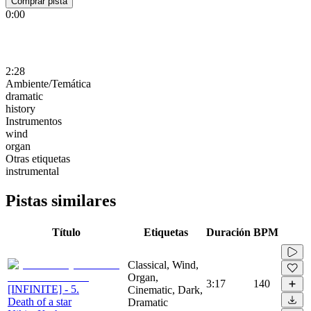
Comprar pista
0:00
2:28
Ambiente/Temática
dramatic
history
Instrumentos
wind
organ
Otras etiquetas
instrumental
Pistas similares
Título
Etiquetas
Duración
BPM
Classical, Wind,
Organ,
3:17
140
[INFINITE] - 5.
Cinematic, Dark,
Death of a star
Dramatic