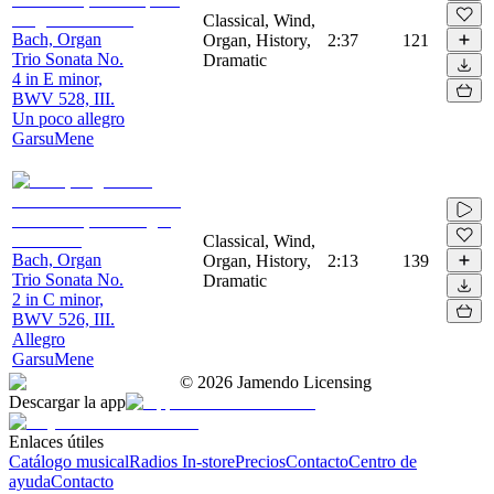
Classical, Wind,
Bach, Organ
Organ, History,
2:37
121
Trio Sonata No.
Dramatic
4 in E minor,
BWV 528, III.
Un poco allegro
GarsuMene
Classical, Wind,
Bach, Organ
Organ, History,
2:13
139
Trio Sonata No.
Dramatic
2 in C minor,
BWV 526, III.
Allegro
GarsuMene
©
2026
Jamendo Licensing
Descargar la app
Enlaces útiles
Catálogo musical
Radios In-store
Precios
Contacto
Centro de
ayuda
Contacto