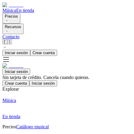
Música
En tienda
Precios
Recursos
Contacto
🇪🇸
Iniciar sesión
Crear cuenta
Iniciar sesión
Sin tarjeta de crédito. Cancela cuando quieras.
Crear cuenta
Iniciar sesión
Explorar
Música
En tienda
Precios
Catálogo musical