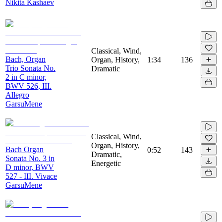
Nikita Kashaev
Classical, Wind,
Bach, Organ
Organ, History,
1:34
136
Trio Sonata No.
Dramatic
2 in C minor,
BWV 526, III.
Allegro
GarsuMene
Classical, Wind,
Organ, History,
Bach Organ
0:52
143
Dramatic,
Sonata No. 3 in
Energetic
D minor, BWV
527 - III. Vivace
GarsuMene