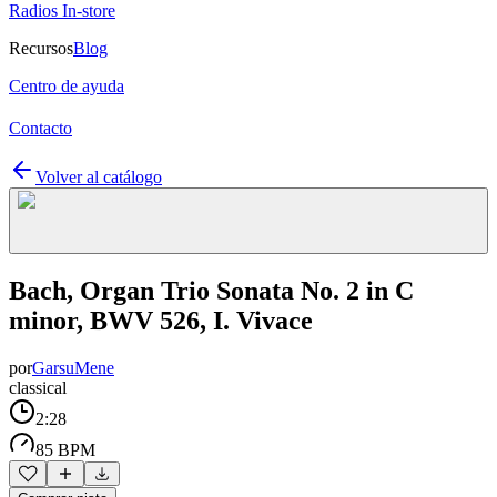
Radios In-store
Recursos
Blog
Centro de ayuda
Contacto
Volver al catálogo
Bach, Organ Trio Sonata No. 2 in C
minor, BWV 526, I. Vivace
por
GarsuMene
classical
2:28
85 BPM