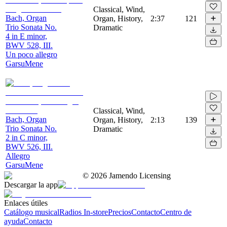
Classical, Wind,
Bach, Organ
Organ, History,
2:37
121
Trio Sonata No.
Dramatic
4 in E minor,
BWV 528, III.
Un poco allegro
GarsuMene
Classical, Wind,
Bach, Organ
Organ, History,
2:13
139
Trio Sonata No.
Dramatic
2 in C minor,
BWV 526, III.
Allegro
GarsuMene
©
2026
Jamendo Licensing
Descargar la app
Enlaces útiles
Catálogo musical
Radios In-store
Precios
Contacto
Centro de
ayuda
Contacto