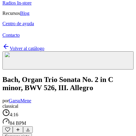
Radios In-store
Recursos
Blog
Centro de ayuda
Contacto
Volver al catálogo
Bach, Organ Trio Sonata No. 2 in C
minor, BWV 526, III. Allegro
por
GarsuMene
classical
4:16
84 BPM