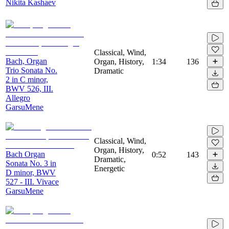
Nikita Kashaev
Classical, Wind,
Bach, Organ
Organ, History,
1:34
136
Trio Sonata No.
Dramatic
2 in C minor,
BWV 526, III.
Allegro
GarsuMene
Classical, Wind,
Organ, History,
Bach Organ
0:52
143
Dramatic,
Sonata No. 3 in
Energetic
D minor, BWV
527 - III. Vivace
GarsuMene