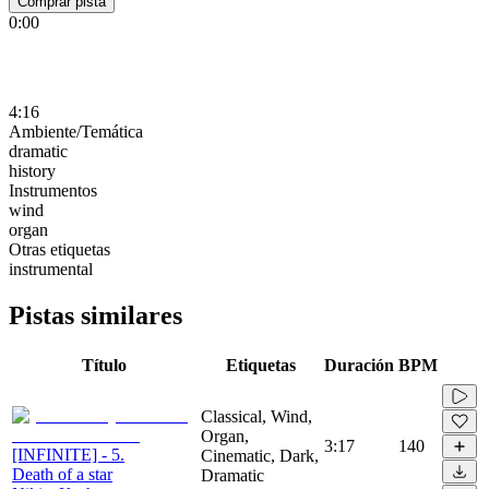
Comprar pista
0:00
4:16
Ambiente/Temática
dramatic
history
Instrumentos
wind
organ
Otras etiquetas
instrumental
Pistas similares
Título
Etiquetas
Duración
BPM
Classical, Wind,
Organ,
3:17
140
[INFINITE] - 5.
Cinematic, Dark,
Death of a star
Dramatic