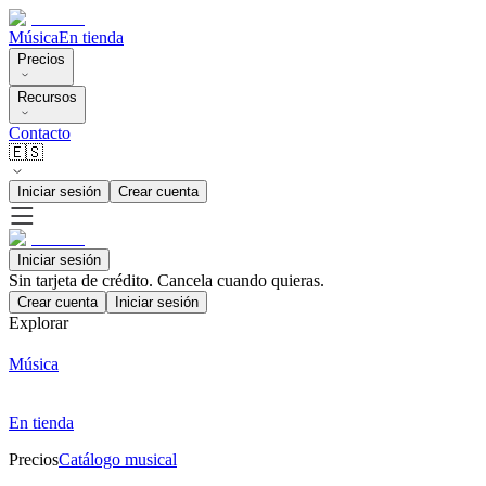
Música
En tienda
Precios
Recursos
Contacto
🇪🇸
Iniciar sesión
Crear cuenta
Iniciar sesión
Sin tarjeta de crédito. Cancela cuando quieras.
Crear cuenta
Iniciar sesión
Explorar
Música
En tienda
Precios
Catálogo musical