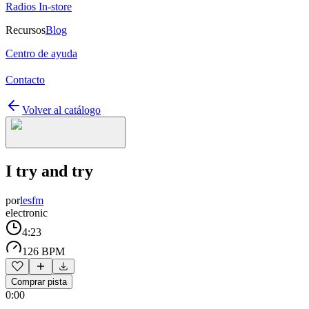
Radios In-store
Recursos
Blog
Centro de ayuda
Contacto
Volver al catálogo
I try and try
por
lesfm
electronic
4:23
126 BPM
Comprar pista
0:00