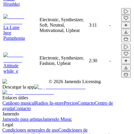
Hrushko
Electronic, Synthesizer,
Soft, Neutral,
3:11
-
La Lune
Motivational, Upbeat
Igor
Pumphonia
Electronic, Synthesizer,
2:30
-
Fashion, Upbeat
Attitude
while_e
©
2026
Jamendo Licensing
Descargar la app
Enlaces útiles
Catálogo musical
Radios In-store
Precios
Contacto
Centro de
ayuda
Contacto
Jamendo
Jamendo para artistas
Jamendo Music
Legal
Condiciones generales de uso
Condiciones de