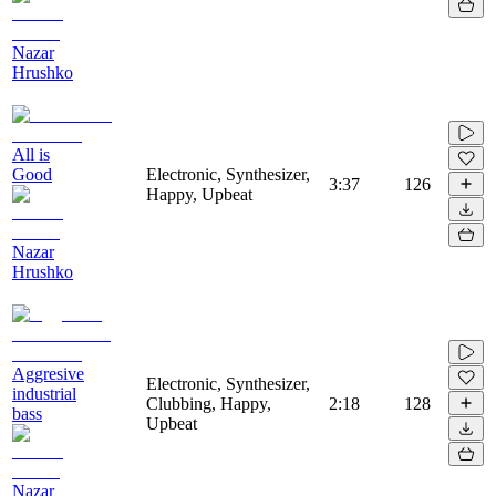
Nazar
Hrushko
All is
Good
Electronic, Synthesizer,
3:37
126
Happy, Upbeat
Nazar
Hrushko
Aggresive
Electronic, Synthesizer,
industrial
Clubbing, Happy,
2:18
128
bass
Upbeat
Nazar