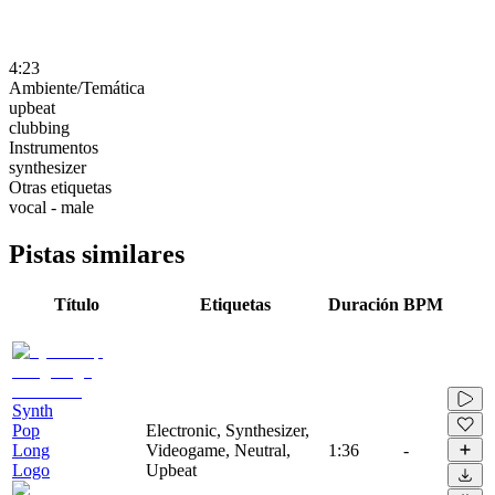
4:23
Ambiente/Temática
upbeat
clubbing
Instrumentos
synthesizer
Otras etiquetas
vocal - male
Pistas similares
Título
Etiquetas
Duración
BPM
Synth
Pop
Electronic, Synthesizer,
Long
Videogame, Neutral,
1:36
-
Logo
Upbeat