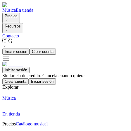
Música
En tienda
Precios
Recursos
Contacto
🇪🇸
Iniciar sesión
Crear cuenta
Iniciar sesión
Sin tarjeta de crédito. Cancela cuando quieras.
Crear cuenta
Iniciar sesión
Explorar
Música
En tienda
Precios
Catálogo musical