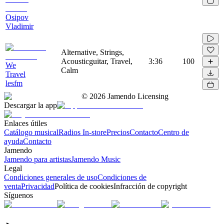
Osipov
Vladimir
Alternative, Strings,
Acousticguitar, Travel,
3:36
100
We
Calm
Travel
lesfm
©
2026
Jamendo Licensing
Descargar la app
Enlaces útiles
Catálogo musical
Radios In-store
Precios
Contacto
Centro de
ayuda
Contacto
Jamendo
Jamendo para artistas
Jamendo Music
Legal
Condiciones generales de uso
Condiciones de
venta
Privacidad
Política de cookies
Infracción de copyright
Síguenos