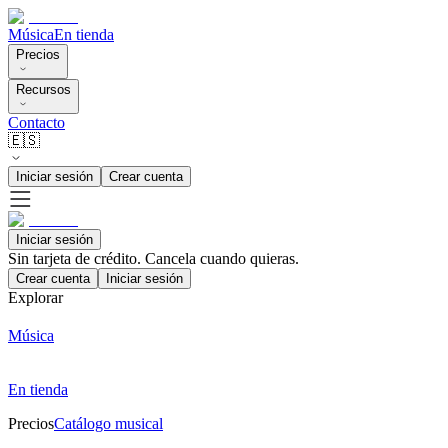
Música
En tienda
Precios
Recursos
Contacto
🇪🇸
Iniciar sesión
Crear cuenta
Iniciar sesión
Sin tarjeta de crédito. Cancela cuando quieras.
Crear cuenta
Iniciar sesión
Explorar
Música
En tienda
Precios
Catálogo musical