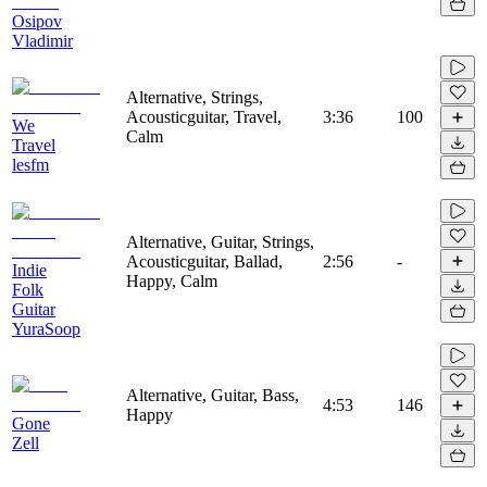
Osipov
Vladimir
Alternative, Strings,
Acousticguitar, Travel,
3:36
100
We
Calm
Travel
lesfm
Alternative, Guitar, Strings,
Acousticguitar, Ballad,
2:56
-
Indie
Happy, Calm
Folk
Guitar
YuraSoop
Alternative, Guitar, Bass,
4:53
146
Happy
Gone
Zell