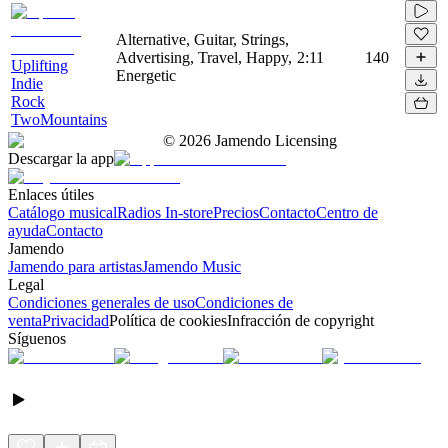
Alternative, Guitar, Strings,
Advertising, Travel, Happy,
2:11
140
Uplifting
Energetic
Indie
Rock
TwoMountains
©
2026
Jamendo Licensing
Descargar la app
Enlaces útiles
Catálogo musical
Radios In-store
Precios
Contacto
Centro de
ayuda
Contacto
Jamendo
Jamendo para artistas
Jamendo Music
Legal
Condiciones generales de uso
Condiciones de
venta
Privacidad
Política de cookies
Infracción de copyright
Síguenos