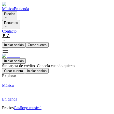
Música
En tienda
Precios
Recursos
Contacto
🇪🇸
Iniciar sesión
Crear cuenta
Iniciar sesión
Sin tarjeta de crédito. Cancela cuando quieras.
Crear cuenta
Iniciar sesión
Explorar
Música
En tienda
Precios
Catálogo musical