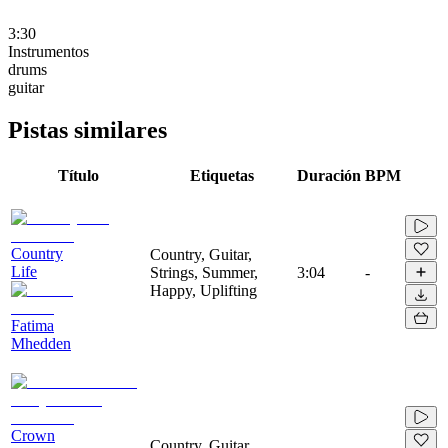
3:30
Instrumentos
drums
guitar
Pistas similares
Título
Etiquetas
Duración
BPM
Country
Country, Guitar,
Life
Strings, Summer,
3:04
-
Happy, Uplifting
Fatima
Mhedden
Crown
Country, Guitar,