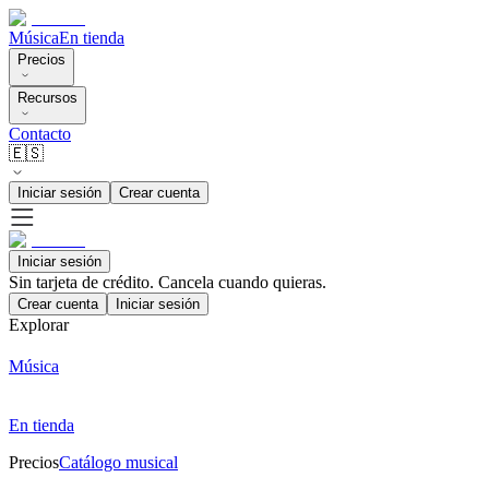
Música
En tienda
Precios
Recursos
Contacto
🇪🇸
Iniciar sesión
Crear cuenta
Iniciar sesión
Sin tarjeta de crédito. Cancela cuando quieras.
Crear cuenta
Iniciar sesión
Explorar
Música
En tienda
Precios
Catálogo musical