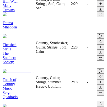
Him With
Strings, Soft, Calm,
2:29
-
Many
Sad
Crowns
Fatima
Mhedden
Country, Synthesizer,
The shed
Guitar, Strings, Soft,
2:28
-
part 1
Calm
The
Southern
Society
Country, Guitar,
Touch of
Strings, Summer,
2:18
-
Country
Happy, Uplifting
Music
Serge
Quadrado