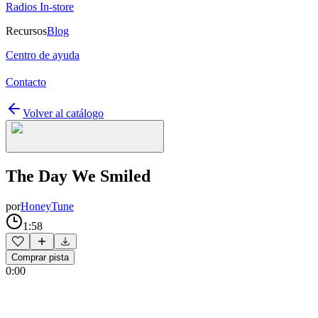
Radios In-store
Recursos
Blog
Centro de ayuda
Contacto
Volver al catálogo
The Day We Smiled
por
HoneyTune
1:58
Comprar pista
0:00