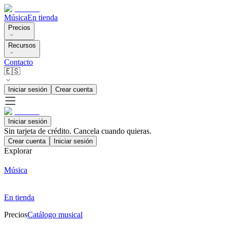
Música
En tienda
Precios
Recursos
Contacto
🇪🇸
Iniciar sesión
Crear cuenta
Iniciar sesión
Sin tarjeta de crédito. Cancela cuando quieras.
Crear cuenta
Iniciar sesión
Explorar
Música
En tienda
Precios
Catálogo musical