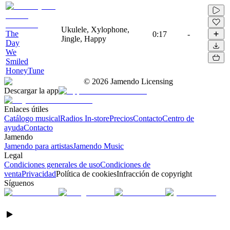
Ukulele, Xylophone,
The
0:17
-
Jingle, Happy
Day
We
Smiled
HoneyTune
©
2026
Jamendo Licensing
Descargar la app
Enlaces útiles
Catálogo musical
Radios In-store
Precios
Contacto
Centro de
ayuda
Contacto
Jamendo
Jamendo para artistas
Jamendo Music
Legal
Condiciones generales de uso
Condiciones de
venta
Privacidad
Política de cookies
Infracción de copyright
Síguenos