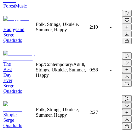
ForestMusic
Folk, Strings, Ukulele,
2:10
-
Happyland
Summer, Happy
Serge
Quadrado
The
Pop/Contemporary/Adult,
Best
Strings, Ukulele, Summer,
0:58
-
Day
Happy
Ever
Serge
Quadrado
Folk, Strings, Ukulele,
2:27
-
Simple
Summer, Happy
Serge
Quadrado