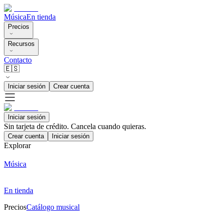
Música
En tienda
Precios
Recursos
Contacto
🇪🇸
Iniciar sesión
Crear cuenta
Iniciar sesión
Sin tarjeta de crédito. Cancela cuando quieras.
Crear cuenta
Iniciar sesión
Explorar
Música
En tienda
Precios
Catálogo musical