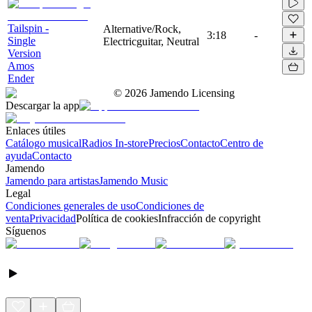
Tailspin -
Alternative/Rock,
3:18
-
Single
Electricguitar, Neutral
Version
Amos
Ender
©
2026
Jamendo Licensing
Descargar la app
Enlaces útiles
Catálogo musical
Radios In-store
Precios
Contacto
Centro de
ayuda
Contacto
Jamendo
Jamendo para artistas
Jamendo Music
Legal
Condiciones generales de uso
Condiciones de
venta
Privacidad
Política de cookies
Infracción de copyright
Síguenos