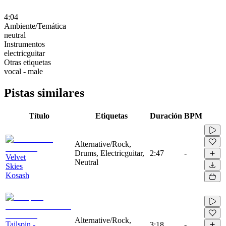
4:04
Ambiente/Temática
neutral
Instrumentos
electricguitar
Otras etiquetas
vocal - male
Pistas similares
Título
Etiquetas
Duración
BPM
Alternative/Rock,
Drums, Electricguitar,
2:47
-
Velvet
Neutral
Skies
Kosash
Alternative/Rock,
Tailspin -
3:18
-