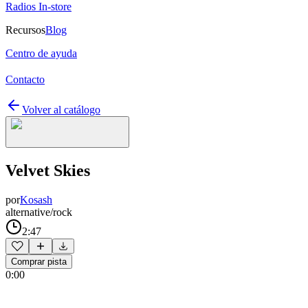
Radios In-store
Recursos
Blog
Centro de ayuda
Contacto
Volver al catálogo
Velvet Skies
por
Kosash
alternative/rock
2:47
Comprar pista
0:00