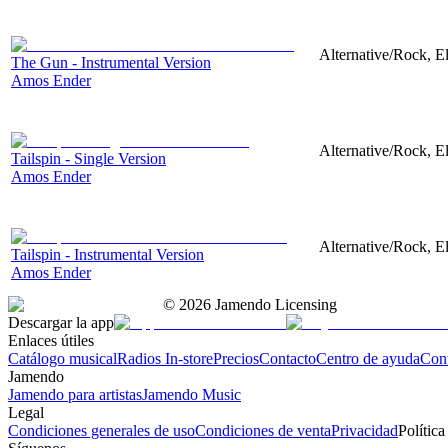
Alternative/Rock, El
The Gun - Instrumental Version
Amos Ender
Alternative/Rock, El
Tailspin - Single Version
Amos Ender
Alternative/Rock, El
Tailspin - Instrumental Version
Amos Ender
©
2026
Jamendo Licensing
Descargar la app
Enlaces útiles
Catálogo musical
Radios In-store
Precios
Contacto
Centro de ayuda
Con
Jamendo
Jamendo para artistas
Jamendo Music
Legal
Condiciones generales de uso
Condiciones de venta
Privacidad
Política