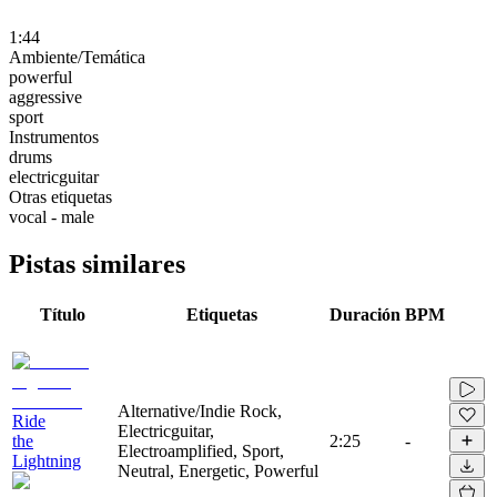
1:44
Ambiente/Temática
powerful
aggressive
sport
Instrumentos
drums
electricguitar
Otras etiquetas
vocal - male
Pistas similares
Título
Etiquetas
Duración
BPM
Alternative/Indie Rock,
Ride
Electricguitar,
the
2:25
-
Electroamplified, Sport,
Lightning
Neutral, Energetic, Powerful