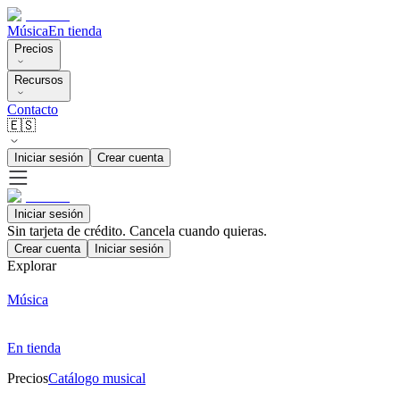
Música
En tienda
Precios
Recursos
Contacto
🇪🇸
Iniciar sesión
Crear cuenta
Iniciar sesión
Sin tarjeta de crédito. Cancela cuando quieras.
Crear cuenta
Iniciar sesión
Explorar
Música
En tienda
Precios
Catálogo musical