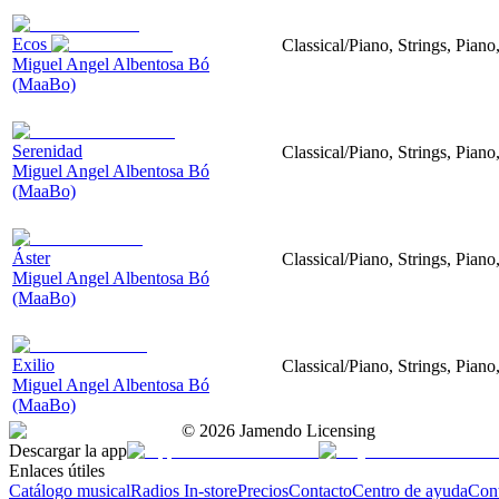
Ecos
Classical/Piano, Strings, Piano
Miguel Angel Albentosa Bó
(MaaBo)
Serenidad
Classical/Piano, Strings, Pian
Miguel Angel Albentosa Bó
(MaaBo)
Áster
Classical/Piano, Strings, Pian
Miguel Angel Albentosa Bó
(MaaBo)
Exilio
Classical/Piano, Strings, Piano
Miguel Angel Albentosa Bó
(MaaBo)
©
2026
Jamendo Licensing
Descargar la app
Enlaces útiles
Catálogo musical
Radios In-store
Precios
Contacto
Centro de ayuda
Con