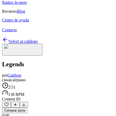
Radios In-store
Recursos
Blog
Centro de ayuda
Contacto
Volver al catálogo
Legends
por
Galdson
classical/piano
2:51
138 BPM
Content ID
Comprar pista
0:00