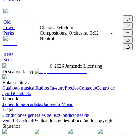
Old
Town
Classical/Modern
Parks
Compositions, Orchestra,
3:02
-
Neutral
Rene
Sens
©
2026
Jamendo Licensing
Descargar la app
Enlaces útiles
Catálogo musical
Radios In-store
Precios
Contacto
Centro de
ayuda
Contacto
Jamendo
Jamendo para artistas
Jamendo Music
Legal
Condiciones generales de uso
Condiciones de
venta
Privacidad
Política de cookies
Infracción de copyright
Síguenos