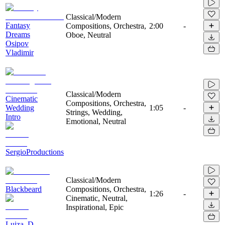
Classical/Modern
Fantasy
Compositions, Orchestra,
2:00
-
Dreams
Oboe, Neutral
Osipov
Vladimir
Classical/Modern
Cinematic
Compositions, Orchestra,
Wedding
1:05
-
Strings, Wedding,
Intro
Emotional, Neutral
SergioProductions
Classical/Modern
Blackbeard
Compositions, Orchestra,
1:26
-
Cinematic, Neutral,
Inspirational, Epic
Luiza_D