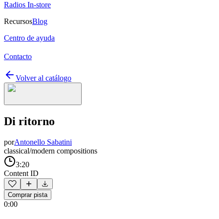
Radios In-store
Recursos
Blog
Centro de ayuda
Contacto
Volver al catálogo
Di ritorno
por
Antonello Sabatini
classical/modern compositions
3:20
Content ID
Comprar pista
0:00