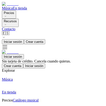
Música
En tienda
Precios
Recursos
Contacto
🇪🇸
Iniciar sesión
Crear cuenta
Iniciar sesión
Sin tarjeta de crédito. Cancela cuando quieras.
Crear cuenta
Iniciar sesión
Explorar
Música
En tienda
Precios
Catálogo musical