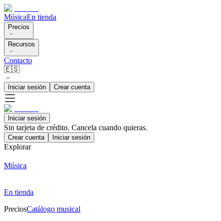
Música
En tienda
Precios
Recursos
Contacto
🇪🇸
Iniciar sesión
Crear cuenta
Iniciar sesión
Sin tarjeta de crédito. Cancela cuando quieras.
Crear cuenta
Iniciar sesión
Explorar
Música
En tienda
Precios
Catálogo musical