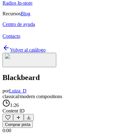
Radios In-store
Recursos
Blog
Centro de ayuda
Contacto
Volver al catálogo
Blackbeard
por
Luiza_D
classical/modern compositions
1:26
Content ID
Comprar pista
0:00