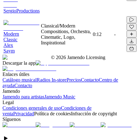
SergioProductions
Classical/Modern
Compositions, Orchestra,
Modern
0:12
-
Cinematic, Logo,
Classic
Inspirational
Alex
Saym
©
2026
Jamendo Licensing
Descargar la app
Enlaces útiles
Catálogo musical
Radios In-store
Precios
Contacto
Centro de
ayuda
Contacto
Jamendo
Jamendo para artistas
Jamendo Music
Legal
Condiciones generales de uso
Condiciones de
venta
Privacidad
Política de cookies
Infracción de copyright
Síguenos