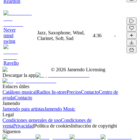
Reardon
Never
Jazz, Saxophone, Wind,
mind
4:36
-
Clarinet, Soft, Sad
swing
Ravello
©
2026
Jamendo Licensing
Descargar la app
Enlaces útiles
Catálogo musical
Radios In-store
Precios
Contacto
Centro de
ayuda
Contacto
Jamendo
Jamendo para artistas
Jamendo Music
Legal
Condiciones generales de uso
Condiciones de
venta
Privacidad
Política de cookies
Infracción de copyright
Síguenos