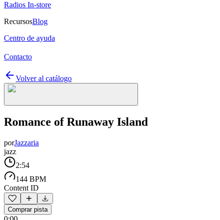
Radios In-store
Recursos
Blog
Centro de ayuda
Contacto
Volver al catálogo
Romance of Runaway Island
por
Jazzaria
jazz
2:54
144 BPM
Content ID
Comprar pista
0:00