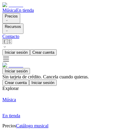
Música
En tienda
Precios
Recursos
Contacto
🇪🇸
Iniciar sesión
Crear cuenta
Iniciar sesión
Sin tarjeta de crédito. Cancela cuando quieras.
Crear cuenta
Iniciar sesión
Explorar
Música
En tienda
Precios
Catálogo musical