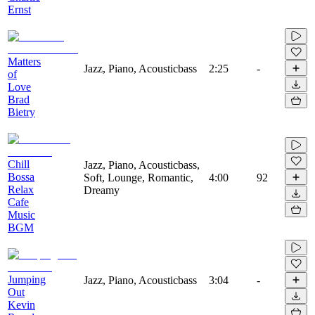
Ernst
Matters
Jazz, Piano, Acousticbass
2:25
-
of
Love
Brad
Bietry
Chill
Jazz, Piano, Acousticbass,
Bossa
Soft, Lounge, Romantic,
4:00
92
Relax
Dreamy
Cafe
Music
BGM
Jumping
Jazz, Piano, Acousticbass
3:04
-
Out
Kevin