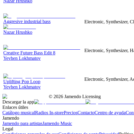
Nazar Hrushko
Aggresive industrial bass
Electronic, Synthesizer, 
Nazar Hrushko
Electronic, Synthesizer, 
Creative Future Bass Edit 8
Yevhen Lokhmatov
Electronic, Synthesizer, A
Uplifting Pop Loop
Yevhen Lokhmatov
©
2026
Jamendo Licensing
Descargar la app
Enlaces útiles
Catálogo musical
Radios In-store
Precios
Contacto
Centro de ayuda
Con
Jamendo
Jamendo para artistas
Jamendo Music
Legal