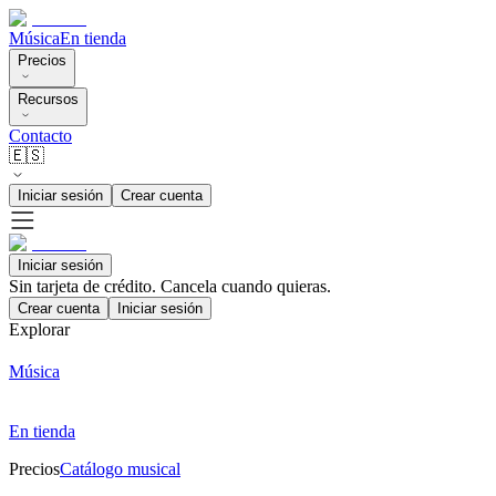
Música
En tienda
Precios
Recursos
Contacto
🇪🇸
Iniciar sesión
Crear cuenta
Iniciar sesión
Sin tarjeta de crédito. Cancela cuando quieras.
Crear cuenta
Iniciar sesión
Explorar
Música
En tienda
Precios
Catálogo musical