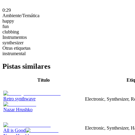
0:29
Ambiente/Temática
happy
fun
clubbing
Instrumentos
synthesizer
Otras etiquetas
instrumental
Pistas similares
Título
Eti
Retro synthwave
Electronic, Synthesizer, R
Nazar Hrushko
Electronic, Synthesizer, 
All is Good