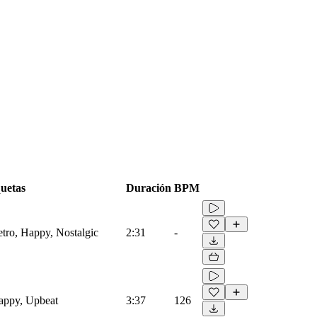
quetas
Duración
BPM
etro, Happy, Nostalgic
2:31
-
Happy, Upbeat
3:37
126