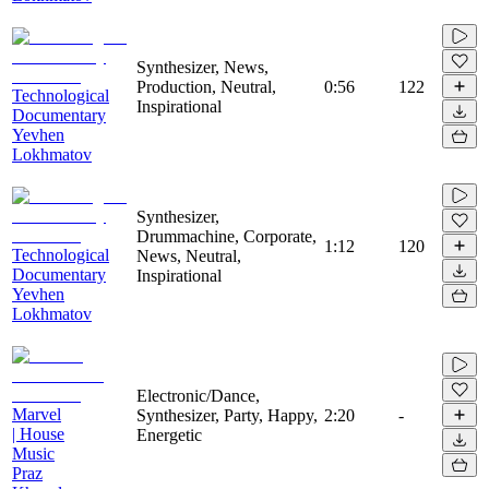
Synthesizer, News,
Production, Neutral,
0:56
122
Technological
Inspirational
Documentary
Yevhen
Lokhmatov
Synthesizer,
Drummachine, Corporate,
1:12
120
Technological
News, Neutral,
Documentary
Inspirational
Yevhen
Lokhmatov
Electronic/Dance,
Marvel
Synthesizer, Party, Happy,
2:20
-
| House
Energetic
Music
Praz