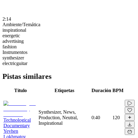
2:14
Ambiente/Temática
inspirational
energetic
advertising
fashion
Instrumentos
synthesizer
electricguitar
Pistas similares
Título
Etiquetas
Duración
BPM
Synthesizer, News,
Production, Neutral,
0:40
120
Technological
Inspirational
Documentary
Yevhen
Lokhmatov