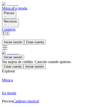
Música
En tienda
Precios
Recursos
Contacto
🇪🇸
Iniciar sesión
Crear cuenta
Iniciar sesión
Sin tarjeta de crédito. Cancela cuando quieras.
Crear cuenta
Iniciar sesión
Explorar
Música
En tienda
Precios
Catálogo musical