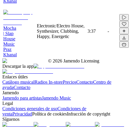
Khanal
Electronic/Electro House,
Mocha
Synthesizer, Clubbing,
3:37
-
| Slap
Happy, Energetic
House
Music
Praz
Khanal
©
2026
Jamendo Licensing
Descargar la app
Enlaces útiles
Catálogo musical
Radios In-store
Precios
Contacto
Centro de
ayuda
Contacto
Jamendo
Jamendo para artistas
Jamendo Music
Legal
Condiciones generales de uso
Condiciones de
venta
Privacidad
Política de cookies
Infracción de copyright
Síguenos