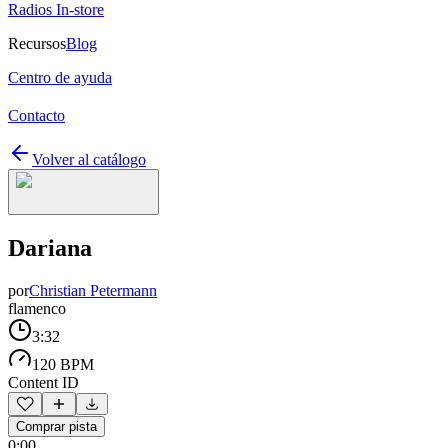
Radios In-store
Recursos
Blog
Centro de ayuda
Contacto
Volver al catálogo
Dariana
por
Christian Petermann
flamenco
3:32
120 BPM
Content ID
Comprar pista
0:00