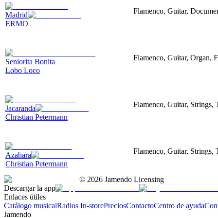
Flamenco, Guitar, Document
Madrid
ERMO
Flamenco, Guitar, Organ, F
Seniorita Bonita
Lobo Loco
Flamenco, Guitar, Strings, 
Jacaranda
Christian Petermann
Flamenco, Guitar, Strings, 
Azahara
Christian Petermann
©
2026
Jamendo Licensing
Descargar la app
Enlaces útiles
Catálogo musical
Radios In-store
Precios
Contacto
Centro de ayuda
Con
Jamendo