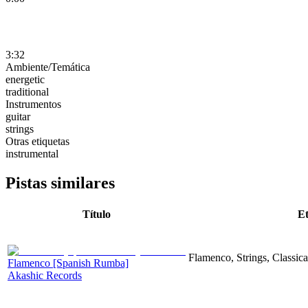
3:32
Ambiente/Temática
energetic
traditional
Instrumentos
guitar
strings
Otras etiquetas
instrumental
Pistas similares
Título
Et
Flamenco, Strings, Classica
Flamenco [Spanish Rumba]
Akashic Records